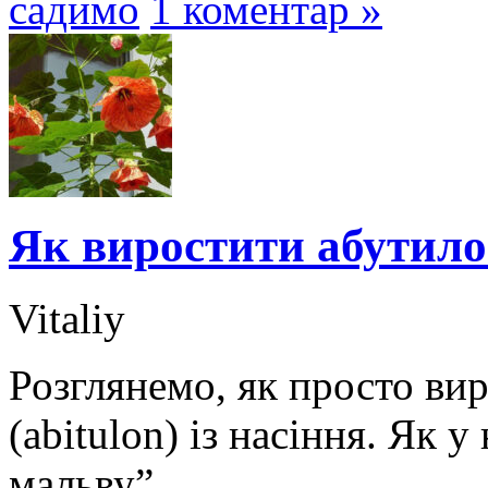
садимо
1 коментар »
Як виростити абутилон
Vitaliy
Розглянемо, як просто ви
(abitulon) із насіння. Як 
мальву”.