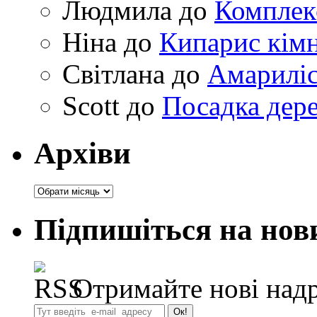
Людмила
до
Комплек
Ніна
до
Кипарис кімн
Світлана
до
Амариліс 
Scott
до
Посадка дере
Архіви
Архіви
Підпишіться на нов
Отримайте нові надр