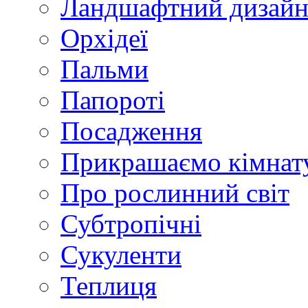
Ландшафтний дизай
Орхідеї
Пальми
Папороті
Посадження
Прикрашаємо кімнат
Про рослинний світ
Субтропічні
Сукуленти
Теплиця