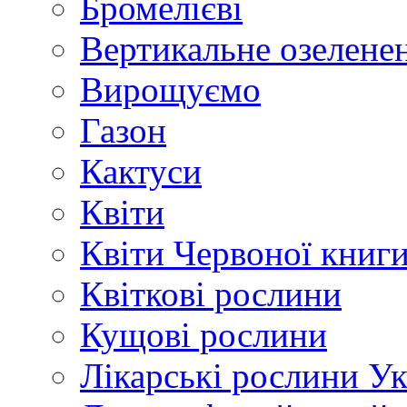
Бромелієві
Вертикальне озелене
Вирощуємо
Газон
Кактуси
Квіти
Квіти Червоної книг
Квіткові рослини
Кущові рослини
Лікарські рослини У