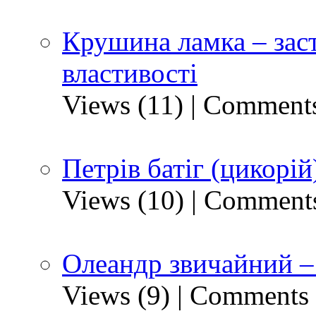
Крушина ламка – заст
властивості
Views (11)
|
Comments
Петрів батіг (цикорій
Views (10)
|
Comments
Олеандр звичайний – 
Views (9)
|
Comments 