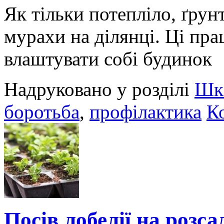
Як тільки потепліло, ґрун
мурахи на ділянці. Ці пр
влаштувати собі будинок
Надруковано у розділі
Шкі
боротьба
,
профілактика
К
Посів лобелії на розса