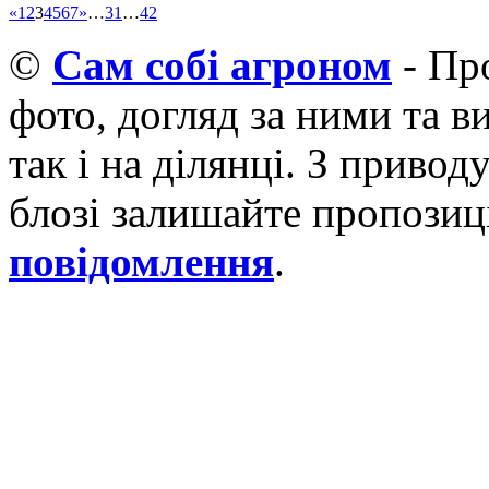
«
1
2
3
4
5
6
7
»
…
31
…
42
©
Cам собі агроном
- Про
фото, догляд за ними та 
так і на ділянці. З приво
блозі залишайте пропозиці
повідомлення
.