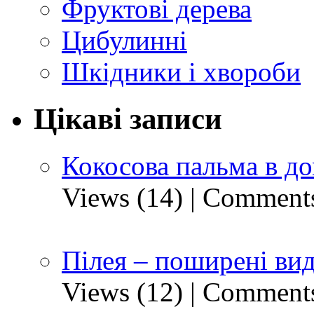
Фруктові дерева
Цибулинні
Шкідники і хвороби
Цікаві записи
Кокосова пальма в д
Views (14)
|
Comments
Пілея – поширені ви
Views (12)
|
Comments