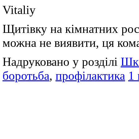
Vitaliy
Щитівку на кімнатних рос
можна не виявити, ця кома
Надруковано у розділі
Шкі
боротьба
,
профілактика
1