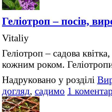
Геліотроп – посів, ви
Vitaliy
Геліотроп – садова квітка,
кожним роком. Геліотроп
Надруковано у розділі
Ви
догляд
,
садимо
1 коментар