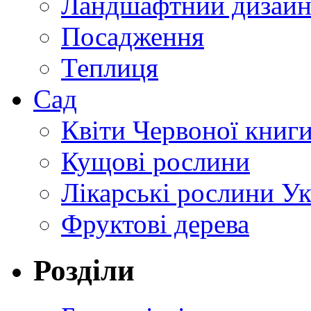
Ландшафтний дизай
Посадження
Теплиця
Сад
Квіти Червоної книг
Кущові рослини
Лікарські рослини У
Фруктові дерева
Розділи