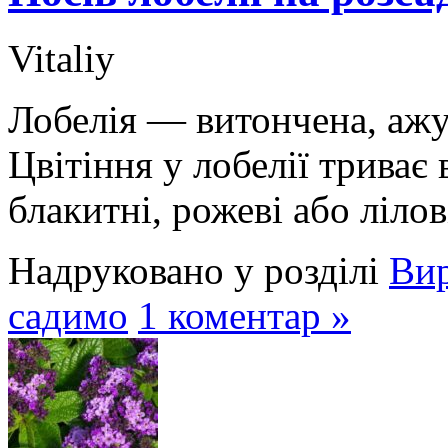
Vitaliy
Лобелія — витончена, ажу
Цвітіння у лобелії триває 
блакитні, рожеві або лілов
Надруковано у розділі
Ви
садимо
1 коментар »