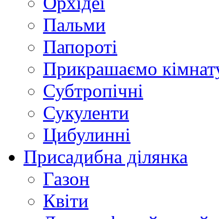
Орхідеї
Пальми
Папороті
Прикрашаємо кімнат
Субтропічні
Сукуленти
Цибулинні
Присадибна ділянка
Газон
Квіти