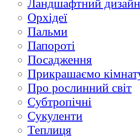
Ландшафтний дизай
Орхідеї
Пальми
Папороті
Посадження
Прикрашаємо кімнат
Про рослинний світ
Субтропічні
Сукуленти
Теплиця