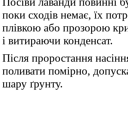
Посіви лаванди повинні б
поки сходів немає, їх пот
плівкою або прозорою кр
і витираючи конденсат.
Після проростання насінн
поливати помірно, допус
шару ґрунту.