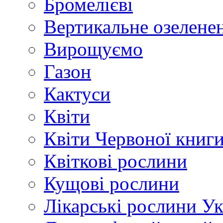
Бромелієві
Вертикальне озелене
Вирощуємо
Газон
Кактуси
Квіти
Квіти Червоної книг
Квіткові рослини
Кущові рослини
Лікарські рослини У