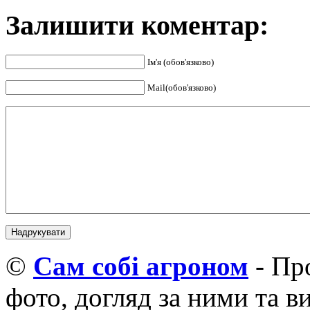
Залишити коментар:
Ім'я (обов'язково)
Mail(обов'язково)
©
Cам собі агроном
- Про
фото, догляд за ними та 