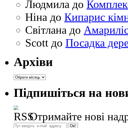
Людмила
до
Комплек
Ніна
до
Кипарис кімн
Світлана
до
Амариліс 
Scott
до
Посадка дере
Архіви
Архіви
Підпишіться на нов
Отримайте нові надр