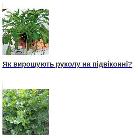
Як вирощують руколу на підвіконні?