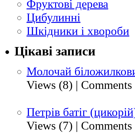
Фруктові дерева
Цибулинні
Шкідники і хвороби
Цікаві записи
Молочай біложилкови
Views (8)
|
Comments 
Петрів батіг (цикорій
Views (7)
|
Comments 