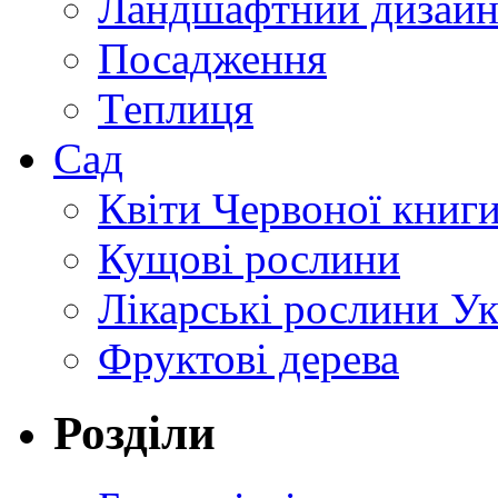
Ландшафтний дизай
Посадження
Теплиця
Сад
Квіти Червоної книг
Кущові рослини
Лікарські рослини У
Фруктові дерева
Розділи