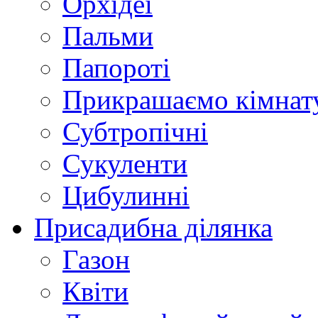
Орхідеї
Пальми
Папороті
Прикрашаємо кімнат
Субтропічні
Сукуленти
Цибулинні
Присадибна ділянка
Газон
Квіти