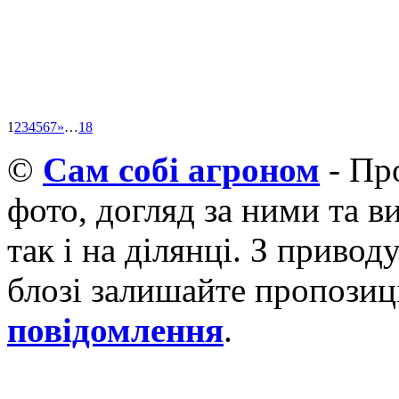
1
2
3
4
5
6
7
»
…
18
©
Cам собі агроном
- Про
фото, догляд за ними та 
так і на ділянці. З приво
блозі залишайте пропозиці
повідомлення
.