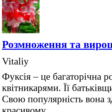
Розмноження та вирощ
Vitaliy
Фуксія – це багаторічна р
квітникарями. Її батьків
Свою популярність вона з
красивому