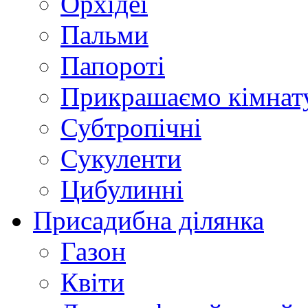
Орхідеї
Пальми
Папороті
Прикрашаємо кімнат
Субтропічні
Сукуленти
Цибулинні
Присадибна ділянка
Газон
Квіти