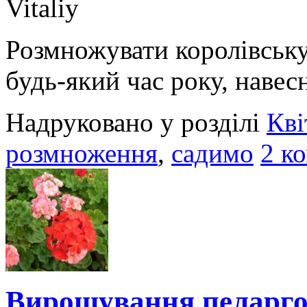
Vitaliy
Розмножувати королівськ
будь-який час року, навесн
Надруковано у розділі
Кві
розмноження
,
садимо
2 к
Вирощування пеларгон