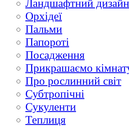
Ландшафтний дизай
Орхідеї
Пальми
Папороті
Посадження
Прикрашаємо кімнат
Про рослинний світ
Субтропічні
Сукуленти
Теплиця