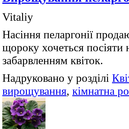
Vitaliy
Насіння пеларгонії прода
щороку хочеться посіяти 
забарвленням квіток.
Надруковано у розділі
Кві
вирощування
,
кімнатна р