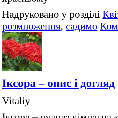
Надруковано у розділі
Кві
розмноження
,
садимо
Ком
Іксора – опис і догляд
Vitaliy
Іксора – чудова кімнатна 