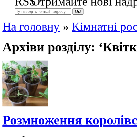
Отримайте нові надр
На головну
»
Кімнатні ро
Архіви розділу: ‘Квіт
Розмноження королівс