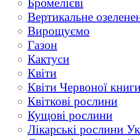
Бромелієві
Вертикальне озелене
Вирощуємо
Газон
Кактуси
Квіти
Квіти Червоної книг
Квіткові рослини
Кущові рослини
Лікарські рослини У