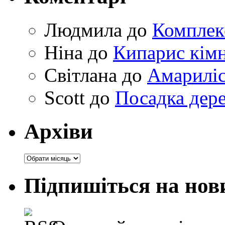
Людмила
до
Комплек
Ніна
до
Кипарис кімн
Світлана
до
Амариліс 
Scott
до
Посадка дере
Архіви
Архіви
Підпишіться на нов