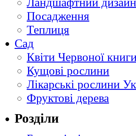
Ландшафтний дизай
Посадження
Теплиця
Сад
Квіти Червоної книг
Кущові рослини
Лікарські рослини У
Фруктові дерева
Розділи