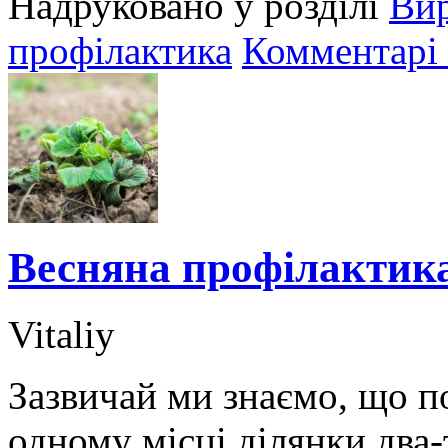
Надруковано у розділі
Ви
профілактика
Комментарі 
Весняна профілактик
Vitaliy
Зазвичай ми знаємо, що п
одному місці ділянки два-