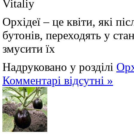
Vitaliy
Орхідеї – це квіти, які пі
бутонів, переходять у ст
змусити їх
Надруковано у розділі
Орх
Комментарі відсутні »