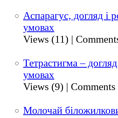
Аспарагус, догляд і
умовах
Views (11)
|
Comments
Тетрастигма – догляд
умовах
Views (9)
|
Comments 
Молочай біложилкови