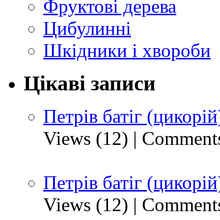
Фруктові дерева
Цибулинні
Шкідники і хвороби
Цікаві записи
Петрів батіг (цикорій
Views (12)
|
Comments
Петрів батіг (цикорій
Views (12)
|
Comments