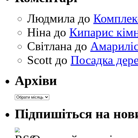
Людмила
до
Комплек
Ніна
до
Кипарис кімн
Світлана
до
Амариліс 
Scott
до
Посадка дере
Архіви
Архіви
Підпишіться на нов