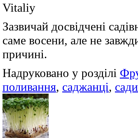
Vitaliy
Зазвичай досвідчені саді
саме восени, але не завжд
причині.
Надруковано у розділі
Фру
поливання
,
саджанці
,
сад