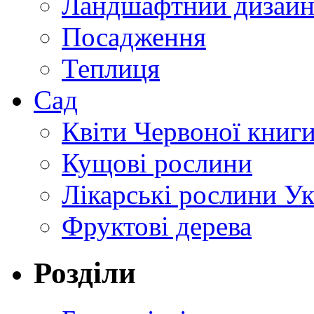
Ландшафтний дизай
Посадження
Теплиця
Сад
Квіти Червоної книг
Кущові рослини
Лікарські рослини У
Фруктові дерева
Розділи