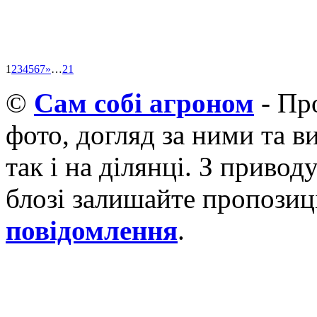
1
2
3
4
5
6
7
»
…
21
©
Cам собі агроном
- Про
фото, догляд за ними та 
так і на ділянці. З приво
блозі залишайте пропозиці
повідомлення
.