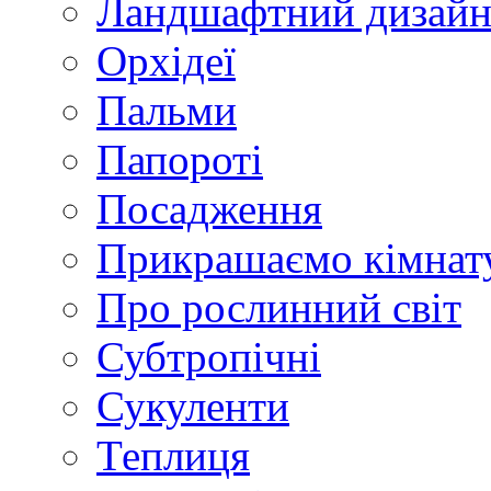
Ландшафтний дизай
Орхідеї
Пальми
Папороті
Посадження
Прикрашаємо кімнат
Про рослинний світ
Субтропічні
Сукуленти
Теплиця