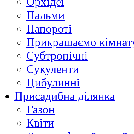
Орхідеї
Пальми
Папороті
Прикрашаємо кімнат
Субтропічні
Сукуленти
Цибулинні
Присадибна ділянка
Газон
Квіти