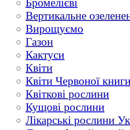
Бромелієві
Вертикальне озелене
Вирощуємо
Газон
Кактуси
Квіти
Квіти Червоної книг
Квіткові рослини
Кущові рослини
Лікарські рослини У