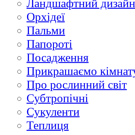
Ландшафтний дизай
Орхідеї
Пальми
Папороті
Посадження
Прикрашаємо кімнат
Про рослинний світ
Субтропічні
Сукуленти
Теплиця