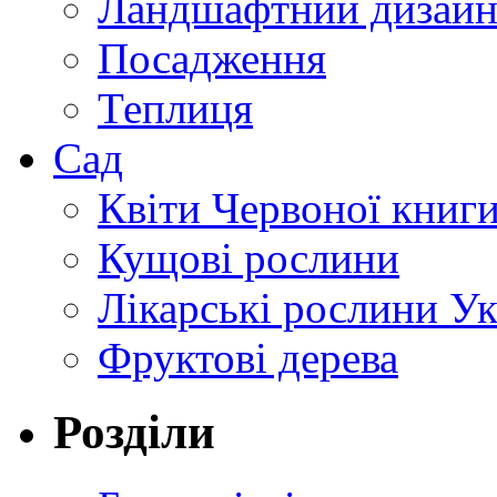
Ландшафтний дизай
Посадження
Теплиця
Сад
Квіти Червоної книг
Кущові рослини
Лікарські рослини У
Фруктові дерева
Розділи