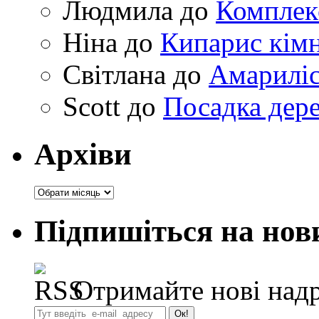
Людмила
до
Комплек
Ніна
до
Кипарис кімн
Світлана
до
Амариліс 
Scott
до
Посадка дере
Архіви
Архіви
Підпишіться на нов
Отримайте нові надр