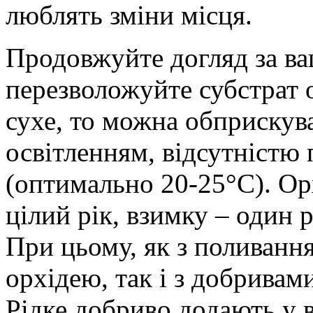
люблять зміни місця.
Продовжуйте догляд за в
перезволожуйте субстрат 
сухе, то можна обприскува
освітленням, відсутністю
(оптимально 20-25°С). Ор
цілий рік, взимку – один р
При цьому, як з поливанн
орхідею, так і з добривам
Рідке добриво додають у 