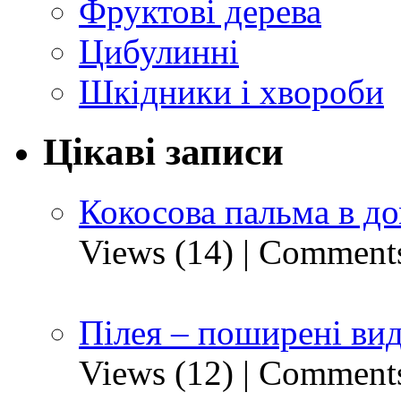
Фруктові дерева
Цибулинні
Шкідники і хвороби
Цікаві записи
Кокосова пальма в д
Views (14)
|
Comments
Пілея – поширені ви
Views (12)
|
Comments