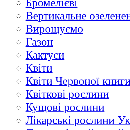
Бромелієві
Вертикальне озелене
Вирощуємо
Газон
Кактуси
Квіти
Квіти Червоної книг
Квіткові рослини
Кущові рослини
Лікарські рослини У