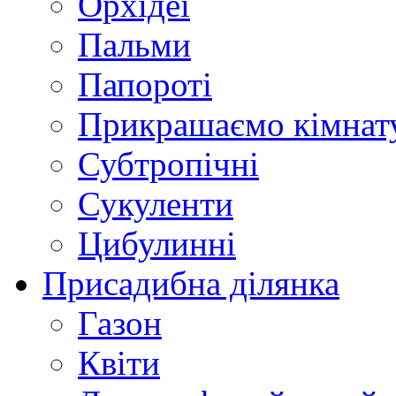
Орхідеї
Пальми
Папороті
Прикрашаємо кімнат
Субтропічні
Сукуленти
Цибулинні
Присадибна ділянка
Газон
Квіти