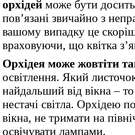
орхідей
може бути досить 
пов’язані звичайно з неп
вашому випадку це скоріш
враховуючи, що квітка з’я
Орхідея може жовтіти т
освітлення. Який листочо
найдальший від вікна – то
нестачі світла. Орхідею п
вікна, не тримати на півн
освічувати лампами.