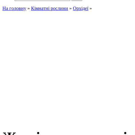
На головну
»
Кімнатні рослини
»
Орхідеї
»