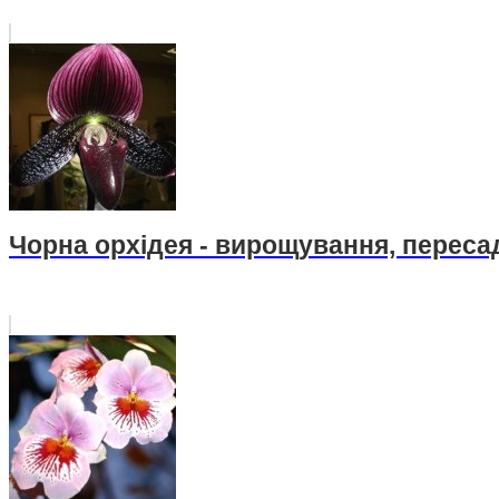
Чорна орхідея - вирощування, пересад