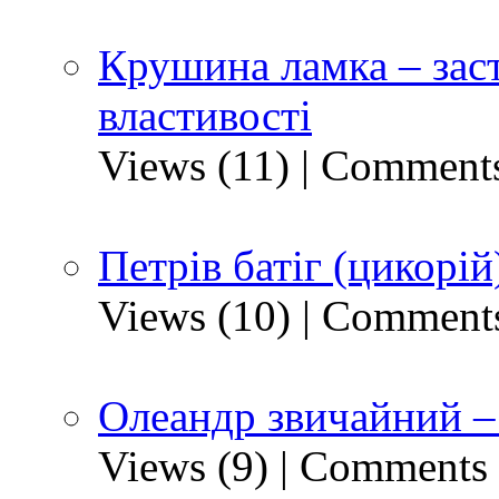
Крушина ламка – заст
властивості
Views (11)
|
Comments
Петрів батіг (цикорій
Views (10)
|
Comments
Олеандр звичайний – 
Views (9)
|
Comments 