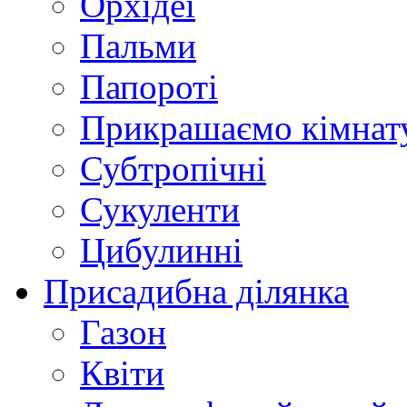
Орхідеї
Пальми
Папороті
Прикрашаємо кімнат
Субтропічні
Сукуленти
Цибулинні
Присадибна ділянка
Газон
Квіти