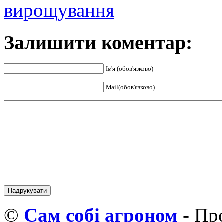
вирощування
Залишити коментар:
Ім'я (обов'язково)
Mail(обов'язково)
©
Cам собі агроном
- Про