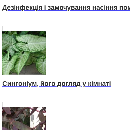
Дезінфекція і замочування насіння по
Сингоніум, його догляд у кімнаті