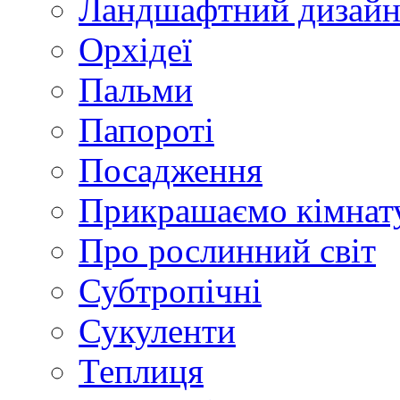
Ландшафтний дизай
Орхідеї
Пальми
Папороті
Посадження
Прикрашаємо кімнат
Про рослинний світ
Субтропічні
Сукуленти
Теплиця