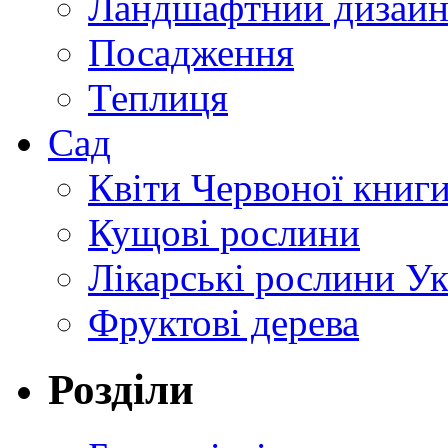
Ландшафтний дизай
Посадження
Теплиця
Сад
Квіти Червоної книг
Кущові рослини
Лікарські рослини У
Фруктові дерева
Розділи