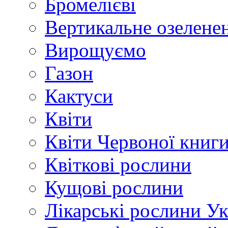
Бромелієві
Вертикальне озелене
Вирощуємо
Газон
Кактуси
Квіти
Квіти Червоної книг
Квіткові рослини
Кущові рослини
Лікарські рослини У