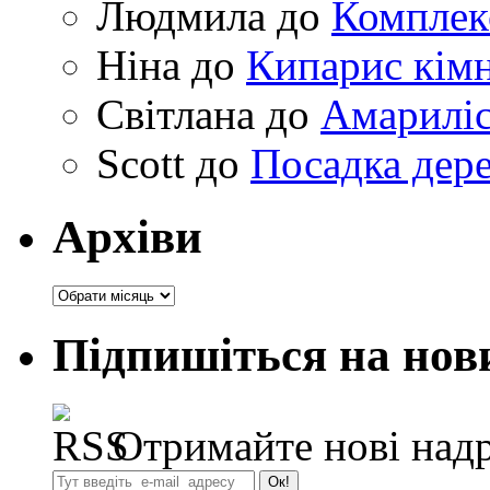
Людмила
до
Комплек
Ніна
до
Кипарис кімн
Світлана
до
Амариліс 
Scott
до
Посадка дере
Архіви
Архіви
Підпишіться на нов
Отримайте нові надр