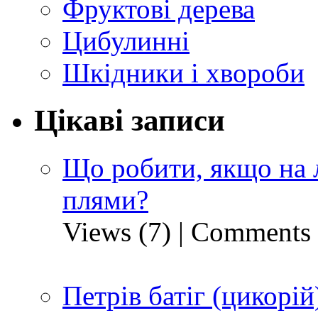
Фруктові дерева
Цибулинні
Шкідники і хвороби
Цікаві записи
Що робити, якщо на 
плями?
Views (7)
|
Comments 
Петрів батіг (цикорій