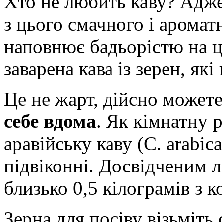
Хто не любить каву? Адже
з цього смачного і аромат
наповнює бадьорістю на ц
заварена кава із зерен, як
Це не жарт, дійсно может
себе вдома
. Як кімнатну
аравійську каву (C. arabic
підвіконні. Досвідченим 
близько 0,5 кілограмів з 
Зерна для посіву візьміть