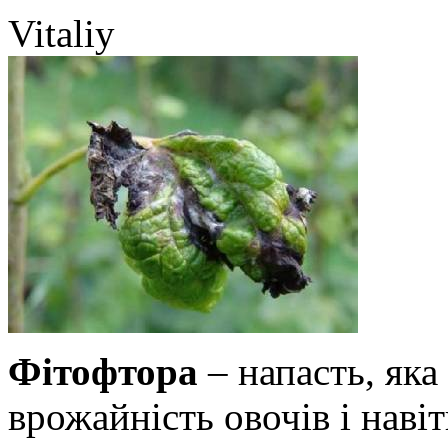
Vitaliy
Фітофтора
– напасть, яка
врожайність овочів і наві