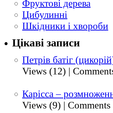
Фруктові дерева
Цибулинні
Шкідники і хвороби
Цікаві записи
Петрів батіг (цикорій
Views (12)
|
Comments
Карісса – розмноженн
Views (9)
|
Comments 