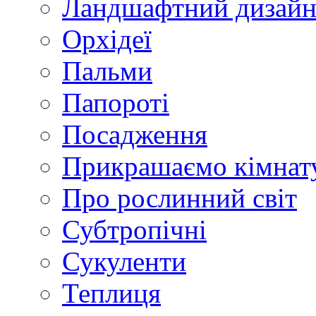
Ландшафтний дизай
Орхідеї
Пальми
Папороті
Посадження
Прикрашаємо кімнат
Про рослинний світ
Субтропічні
Сукуленти
Теплиця