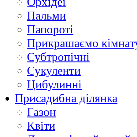
Орхідеї
Пальми
Папороті
Прикрашаємо кімнат
Субтропічні
Сукуленти
Цибулинні
Присадибна ділянка
Газон
Квіти