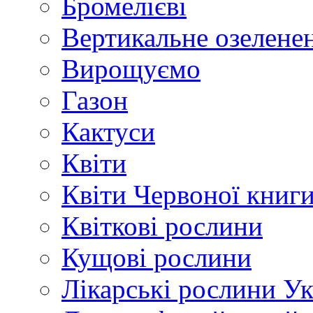
Бромелієві
Вертикальне озелене
Вирощуємо
Газон
Кактуси
Квіти
Квіти Червоної книг
Квіткові рослини
Кущові рослини
Лікарські рослини У