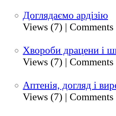
Доглядаємо ардізію
Views (7)
|
Comments 
Хвороби драцени і ш
Views (7)
|
Comments 
Аптенія, догляд і ви
Views (7)
|
Comments 