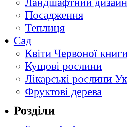
Ландшафтний дизай
Посадження
Теплиця
Сад
Квіти Червоної книг
Кущові рослини
Лікарські рослини У
Фруктові дерева
Розділи