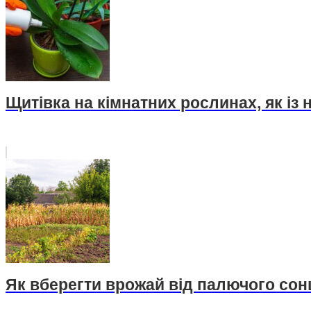
Щитівка на кімнатних рослинах, як із
Як вберегти врожай від палючого сон