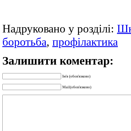
Надруковано у розділі:
Шк
боротьба
,
профілактика
Залишити коментар:
Ім'я (обов'язково)
Mail(обов'язково)