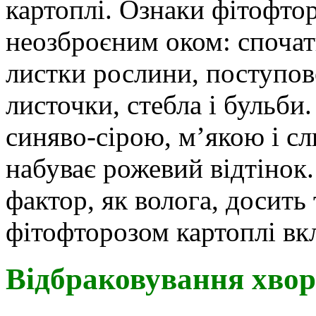
картоплі. Ознаки фітофтор
неозброєним оком:
спочат
листки рослини, поступов
листочки, стебла і бульби
синяво-сірою, м’якою і сл
набуває рожевий відтінок
фактор, як волога, досить
фітофторозом картоплі вкл
Відбраковування хвор