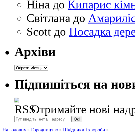
Ніна
до
Кипарис кімн
Світлана
до
Амариліс 
Scott
до
Посадка дере
Архіви
Архіви
Підпишіться на нов
Отримайте нові надр
На головну
»
Городництво
»
Шкідники і хвороби
»