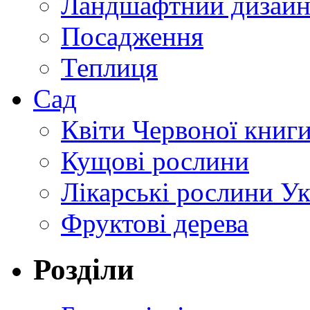
Ландшафтний дизай
Посадження
Теплиця
Сад
Квіти Червоної книг
Кущові рослини
Лікарські рослини У
Фруктові дерева
Розділи