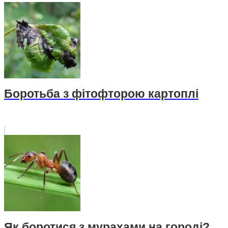
Боротьба з фітофторою картоплі
Як боротися з мурахами на городі?