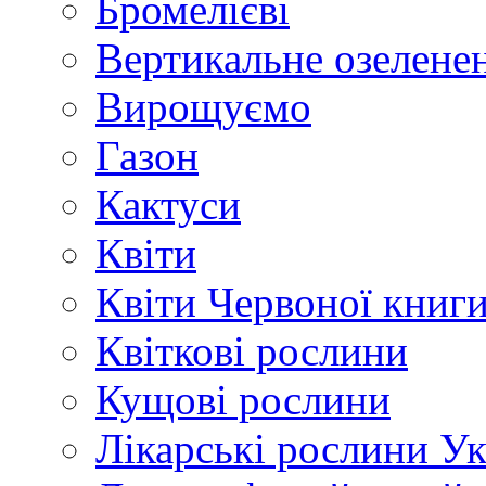
Бромелієві
Вертикальне озелене
Вирощуємо
Газон
Кактуси
Квіти
Квіти Червоної книг
Квіткові рослини
Кущові рослини
Лікарські рослини У