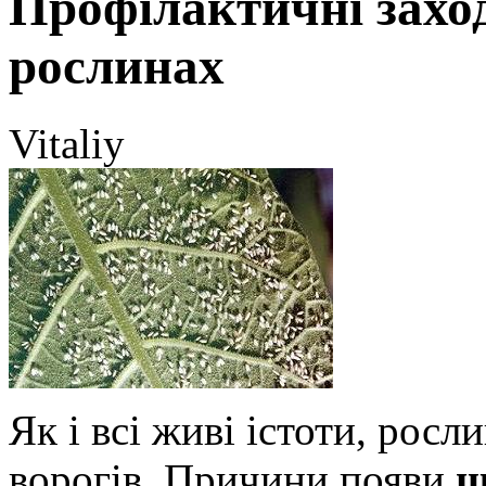
Профілактичні захо
рослинах
Vitaliy
Як і всі живі істоти, росл
ворогів. Причини появи
ш