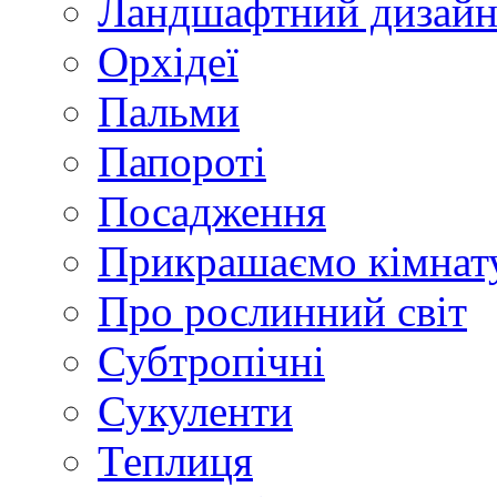
Ландшафтний дизай
Орхідеї
Пальми
Папороті
Посадження
Прикрашаємо кімнат
Про рослинний світ
Субтропічні
Сукуленти
Теплиця