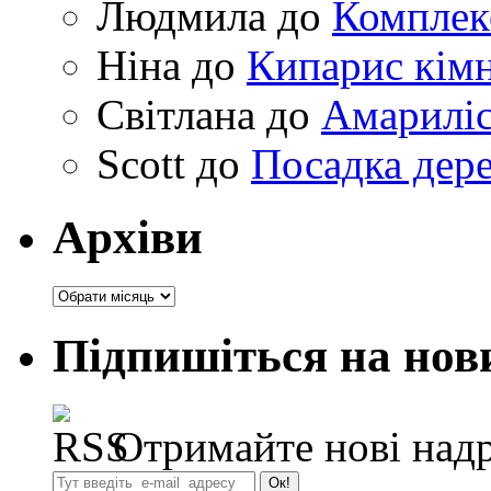
Людмила
до
Комплек
Ніна
до
Кипарис кімн
Світлана
до
Амариліс 
Scott
до
Посадка дере
Архіви
Архіви
Підпишіться на нов
Отримайте нові надр