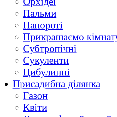
Орхідеї
Пальми
Папороті
Прикрашаємо кімнат
Субтропічні
Сукуленти
Цибулинні
Присадибна ділянка
Газон
Квіти