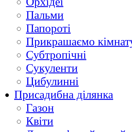
Орхідеї
Пальми
Папороті
Прикрашаємо кімнат
Субтропічні
Сукуленти
Цибулинні
Присадибна ділянка
Газон
Квіти