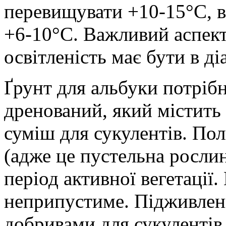
перевищувати +10-15°С, 
+6-10°С. Важливий аспект
освітленість має бути в ді
Ґрунт для альбуки потріб
дренований, який містить 
суміш для сукулентів. По
(адже це пустельна рослин
період активної вегетації
неприпустиме. Підживлен
добривами для сукулентів,