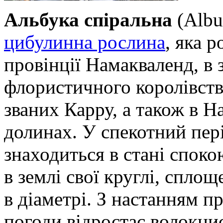
Альбука спіральна
(Albuc
цибулинна рослина
, яка 
провінції Намакваленд, в 
флористичного королівства
званих Карру, а також в Н
долинах. У спекотний пер
знаходиться в стані споко
в землі свої круглі, сплощ
в діаметрі. З настанням п
погоди відростає волокнис