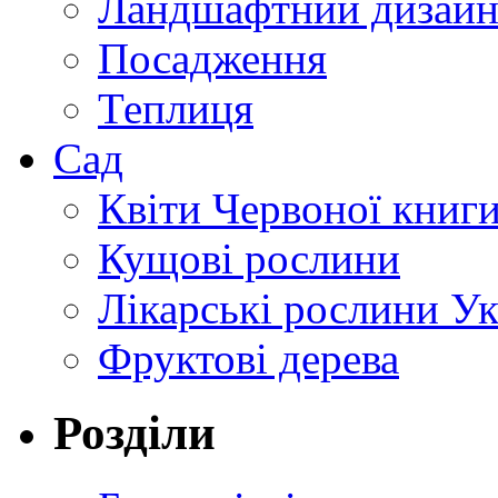
Ландшафтний дизай
Посадження
Теплиця
Сад
Квіти Червоної книг
Кущові рослини
Лікарські рослини У
Фруктові дерева
Розділи