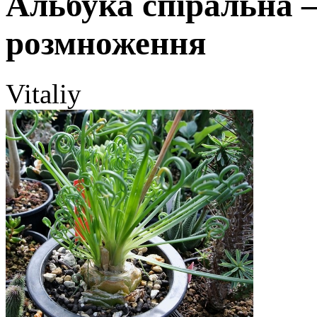
Альбука спіральна 
розмноження
Vitaliy