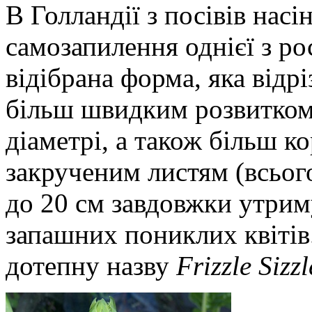
В Голландії з посівів насі
самозапилення однієї з ро
відібрана форма, яка відр
більш швидким розвитком
діаметрі, а також більш к
закрученим листям (всьог
до 20 см завдовжки утри
запашних пониклих квітів
дотепну назву
Frizzle Sizzl