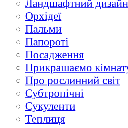
Ландшафтний дизай
Орхідеї
Пальми
Папороті
Посадження
Прикрашаємо кімнат
Про рослинний світ
Субтропічні
Сукуленти
Теплиця