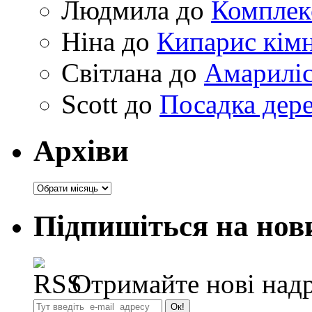
Людмила
до
Комплек
Ніна
до
Кипарис кімн
Світлана
до
Амариліс 
Scott
до
Посадка дере
Архіви
Архіви
Підпишіться на нов
Отримайте нові надр