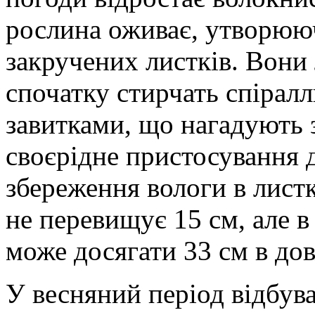
рослина оживає, утворююч
закручених листків. Вони л
спочатку стирчать спірал
завитками, що нагадують 
своєрідне пристосування 
збереження вологи в листк
не перевищує 15 см, але в
може досягати 33 см в до
У весняний період відбува