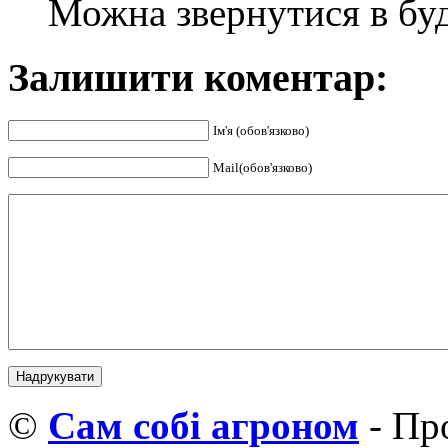
Можна звернутися в буд
Залишити коментар:
Ім'я (обов'язково)
Mail(обов'язково)
©
Cам собі агроном
- Про