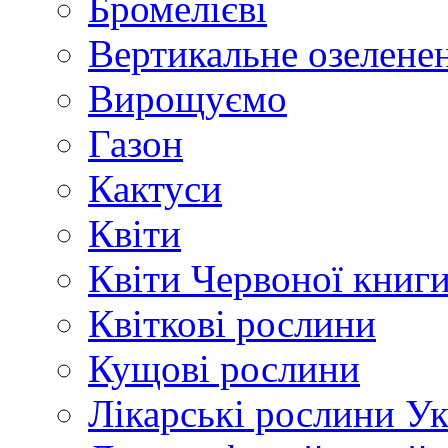
Бромелієві
Вертикальне озелене
Вирощуємо
Газон
Кактуси
Квіти
Квіти Червоної книг
Квіткові рослини
Кущові рослини
Лікарські рослини У