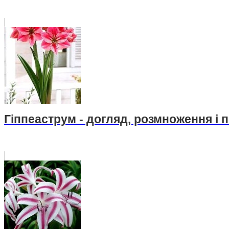
Гіппеаструм - догляд, розмноження і 