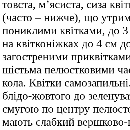
товста, м’ясиста, сиза кв
(часто – нижче), що утрим
пониклими квітками, до 3
на квітконіжках до 4 см 
загостреними приквітками
шістьма пелюстковими ча
кола. Квітки самозапильні
блідо-жовтого до зеленув
смугою по центру пелюсто
мають слабкий вершково-в