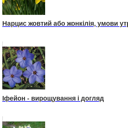
Нарцис жовтий або жонкілія, умови ут
Іфейон - вирощування і догляд