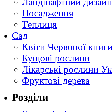
Ландшафтний дизай
Посадження
Теплиця
Сад
Квіти Червоної книг
Кущові рослини
Лікарські рослини У
Фруктові дерева
Розділи