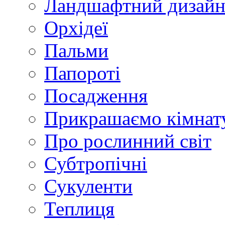
Ландшафтний дизай
Орхідеї
Пальми
Папороті
Посадження
Прикрашаємо кімнат
Про рослинний світ
Субтропічні
Сукуленти
Теплиця