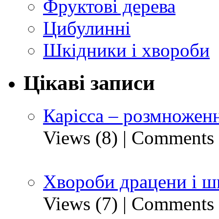
Фруктові дерева
Цибулинні
Шкідники і хвороби
Цікаві записи
Карісса – розмноженн
Views (8)
|
Comments 
Хвороби драцени і ш
Views (7)
|
Comments 