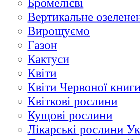
Бромелієві
Вертикальне озелене
Вирощуємо
Газон
Кактуси
Квіти
Квіти Червоної книг
Квіткові рослини
Кущові рослини
Лікарські рослини У