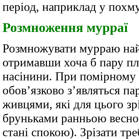
період, наприклад у похм
Розмноження мурраї
Розмножувати мурраю най
отримавши хоча б пару пло
насінини. При помірному п
обов’язково з’являться п
живцями, які для цього з
бруньками ранньою весною
стані спокою). Зрізати тре