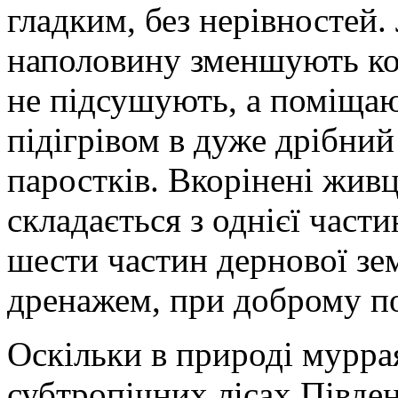
гладким, без нерівностей.
наполовину зменшують ко
не підсушують, а поміщаю
підігрівом в дуже дрібний
паростків. Вкорінені живц
складається з однієї части
шести частин дернової з
дренажем, при доброму по
Оскільки в природі муррая
субтропічних лісах Півден