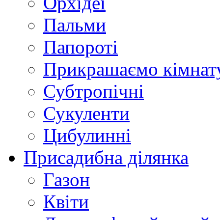
Орхідеї
Пальми
Папороті
Прикрашаємо кімнат
Субтропічні
Сукуленти
Цибулинні
Присадибна ділянка
Газон
Квіти