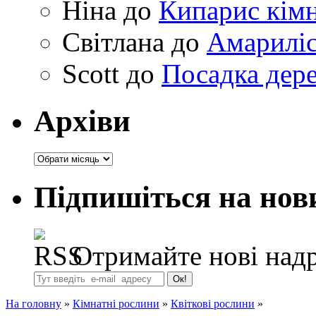
Ніна
до
Кипарис кімн
Світлана
до
Амариліс 
Scott
до
Посадка дере
Архіви
Архіви
Підпишіться на нов
Отримайте нові надр
На головну
»
Кімнатні рослини
»
Квіткові рослини
»