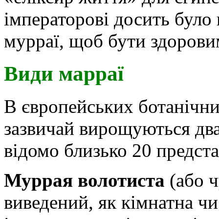
імператорові досить було
мурраї, щоб бути здорови
Види марраї
В європейських ботанічних
зазвичай вирощуються два
відомо близько 20 предста
Муррая волотиста
(або ч
виведений, як кімнатна чи