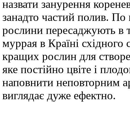
назвати занурення коренев
занадто частий полив. По 
рослини пересаджують в т
муррая в Країні східного 
кращих рослин для створен
яке постійно цвіте і плодо
наповнити неповторним ар
виглядає дуже ефектно.