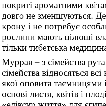
покриті ароматними квіта
довго не зменшуються.
Де
крону і не потребує особл
рослини мають цілющі вла
тільки тибетська медицина
Муррая – з сімейства рута
сімейства відносяться всі 
якої оповита таємницями 
основі листя, квітів і пло
«еліксир життя» для єгип