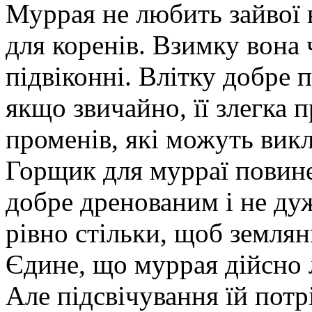
Муррая не любить зайвої в
для коренів. Взимку вона
підвіконні. Влітку добре п
якщо звичайно, її злегка 
променів, які можуть викл
Горщик для мурраї повине
добре дренованим і не ду
рівно стільки, щоб землян
Єдине, що муррая дійсно л
Але підсвічування їй потр