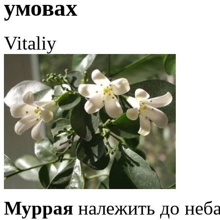
умовах
Vitaliy
Муррая
належить до небаг