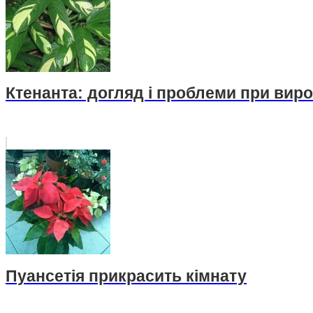
Ктенанта: догляд і проблеми при вир
Пуансетія прикрасить кімнату