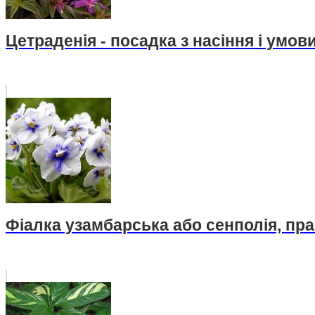
Цетраденія - посадка з насіння і умо
Фіалка узамбарська або сенполія, пр