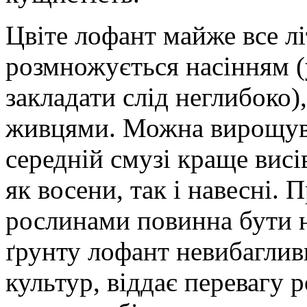
Цвіте лофант майже все лі
розмножується насінням (
закладати слід неглибоко)
живцями. Можна вирощуват
середній смузі краще висі
як восени, так і навесні. 
рослинами повинна бути 
ґрунту лофант невибагливи
культур, віддає перевагу 