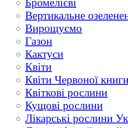
Бромелієві
Вертикальне озелене
Вирощуємо
Газон
Кактуси
Квіти
Квіти Червоної книг
Квіткові рослини
Кущові рослини
Лікарські рослини У