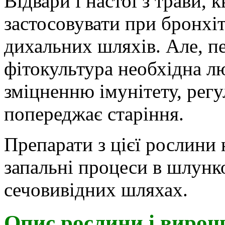
Відвари і настої з трави, к
застосовувати при бронхі
дихальних шляхів. Але, пе
фітокультура необхідна лю
зміцненню імунітету, рег
попереджає старіння.
Препарати з цієї рослини 
запальні процеси в шлунк
сечовивідних шляхах.
Опис рослини і виро