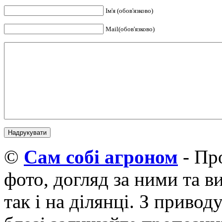
Ім'я (обов'язково)
Mail(обов'язково)
©
Cам собі агроном
- Про
фото, догляд за ними та 
так і на ділянці. З приво