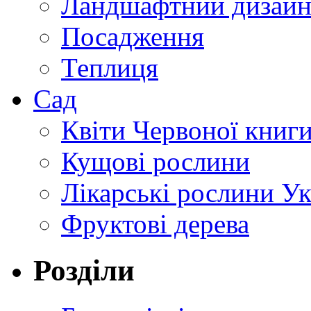
Ландшафтний дизай
Посадження
Теплиця
Сад
Квіти Червоної книг
Кущові рослини
Лікарські рослини У
Фруктові дерева
Розділи