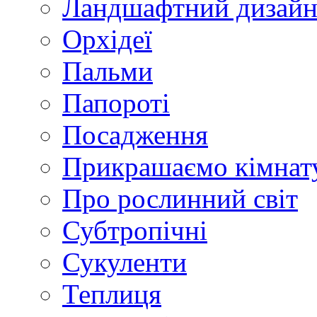
Ландшафтний дизай
Орхідеї
Пальми
Папороті
Посадження
Прикрашаємо кімнат
Про рослинний світ
Субтропічні
Сукуленти
Теплиця