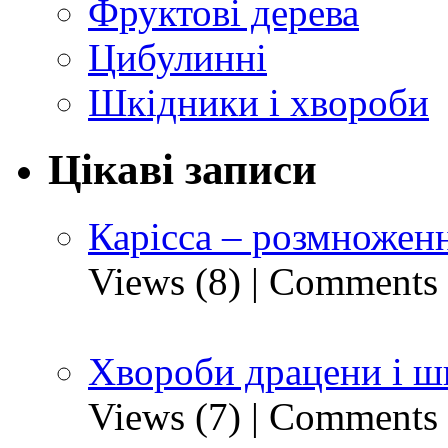
Фруктові дерева
Цибулинні
Шкідники і хвороби
Цікаві записи
Карісса – розмноженн
Views (8)
|
Comments 
Хвороби драцени і ш
Views (7)
|
Comments 