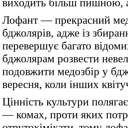
виходить більш пишною, 
Лофант — прекрасний медо
бджолярів, адже із збиран
перевершує багато відоми
бджолярам розвести невел
подовжити медозбір у бджі
вересня, коли інших квіту
Цінність культури полягає
— комах, проти яких потр
отрутохімікати, тому лоф