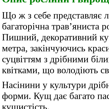
Що ж з себе представляє 
багаторічна трав’яниста р
Пишний, декоративний кущ
метра, закінчуючись крас
суцвіттям з дрібними біл
квітками, що володіють с
Насінини у культури дрібн
форми. Кущ дає багато пас
кущистість.