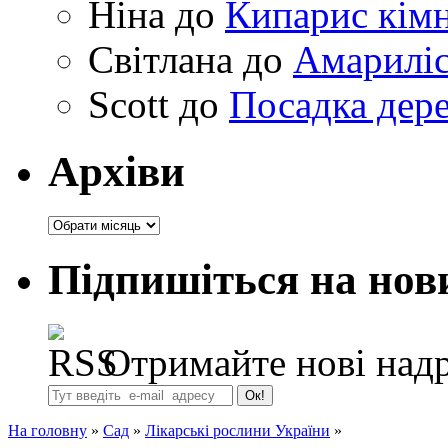
Ніна
до
Кипарис кімн
Світлана
до
Амариліс 
Scott
до
Посадка дере
Архіви
Архіви
Підпишіться на нов
Отримайте нові надр
На головну
»
Сад
»
Лікарські рослини України
»