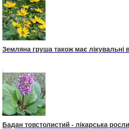
Земляна груша також має лікувальні 
Бадан товстолистий - лікарська росл