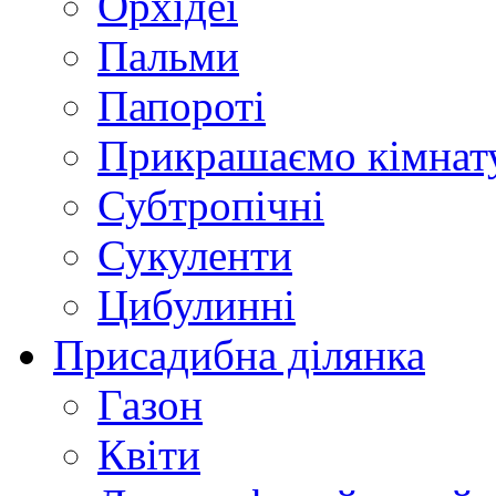
Орхідеї
Пальми
Папороті
Прикрашаємо кімнат
Субтропічні
Сукуленти
Цибулинні
Присадибна ділянка
Газон
Квіти