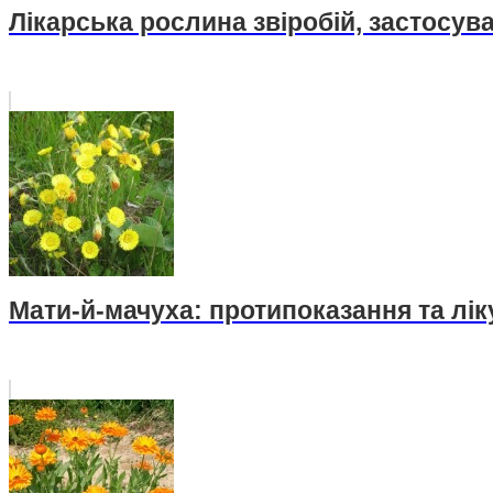
Лікарська рослина звіробій, застосува
Мати-й-мачуха: протипоказання та лік