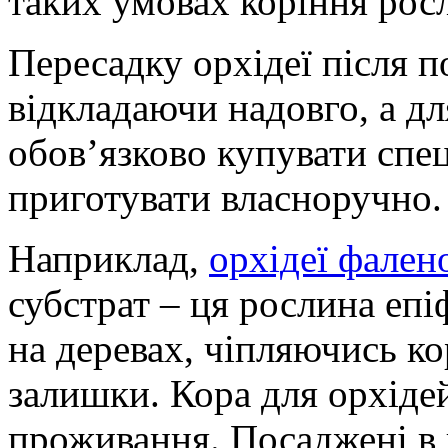
таких умовах
коріння росл
Пересадку орхідеї після 
відкладаючи надовго, а дл
обов’язково купувати спец
приготувати власноручно.
Наприклад,
орхідеї фален
субстрат – ця рослина епі
на деревах, чіпляючись ко
залишки. Кора для орхіде
проживання. Посаджені в 