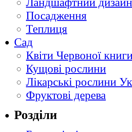
Ландшафтний дизай
Посадження
Теплиця
Сад
Квіти Червоної книг
Кущові рослини
Лікарські рослини У
Фруктові дерева
Розділи