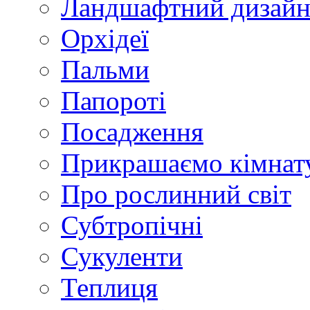
Ландшафтний дизай
Орхідеї
Пальми
Папороті
Посадження
Прикрашаємо кімнат
Про рослинний світ
Субтропічні
Сукуленти
Теплиця