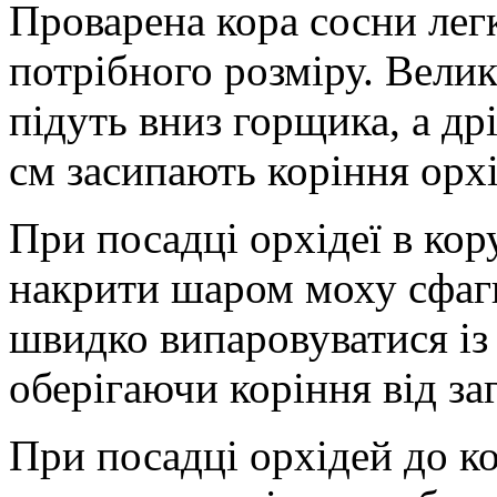
Проварена кора сосни легк
потрібного розміру. Вели
підуть вниз горщика, а д
см засипають коріння орхі
При посадці орхідеї в ко
накрити шаром моху сфагн
швидко випаровуватися із 
оберігаючи коріння від за
При посадці орхідей до к