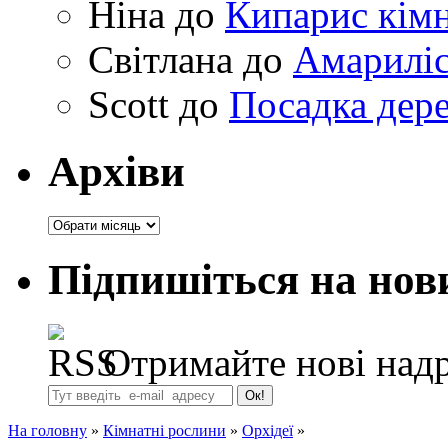
Ніна
до
Кипарис кімн
Світлана
до
Амариліс 
Scott
до
Посадка дере
Архіви
Архіви
Підпишіться на нов
Отримайте нові надр
На головну
»
Кімнатні рослини
»
Орхідеї
»