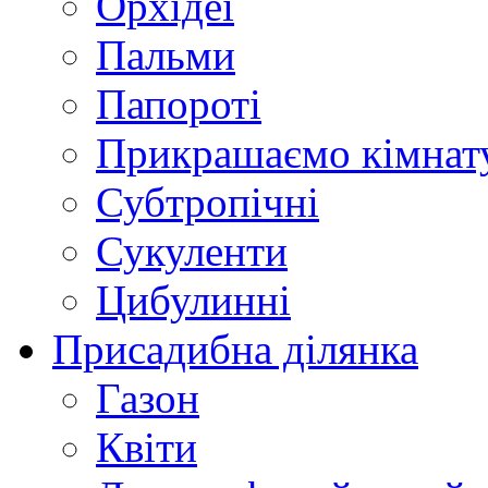
Орхідеї
Пальми
Папороті
Прикрашаємо кімнат
Субтропічні
Сукуленти
Цибулинні
Присадибна ділянка
Газон
Квіти