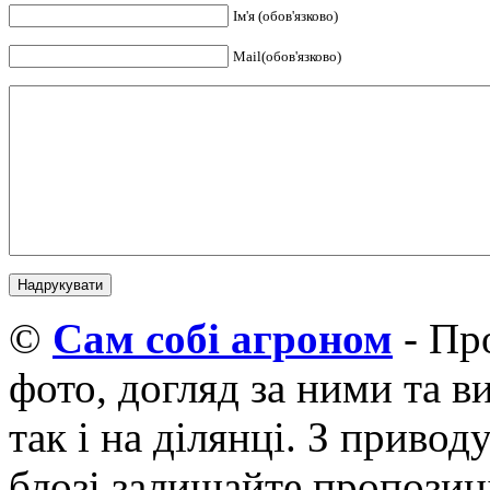
Ім'я (обов'язково)
Mail(обов'язково)
©
Cам собі агроном
- Про
фото, догляд за ними та 
так і на ділянці. З приво
блозі залишайте пропозиці