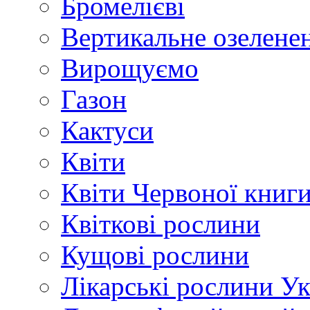
Бромелієві
Вертикальне озелене
Вирощуємо
Газон
Кактуси
Квіти
Квіти Червоної книг
Квіткові рослини
Кущові рослини
Лікарські рослини У