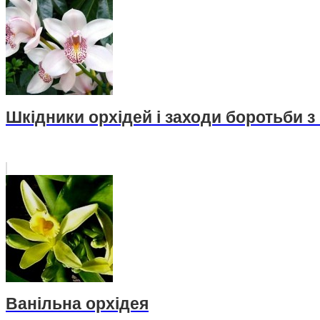
Шкідники орхідей і заходи боротьби з
Ванільна орхідея