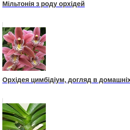
Мільтонія з роду орхідей
Орхідея цимбідіум, догляд в домашні