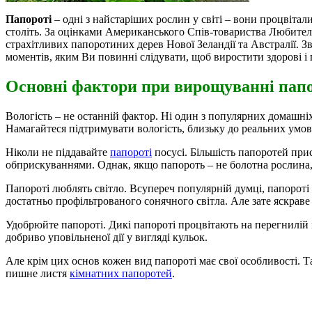
Папороті
– одні з найстаріших рослин у світі – вони процвіта
століть.
За оцінками Американського Спів-товариства Любителів 
страхітливих папоротиних дерев Нової Зеландії та Австралії. З
моментів, яким Ви повинні слідувати, щоб виростити здорові і п
Основні фактори при вирощуванні папо
Вологість – не останній фактор. Ні один з популярних домашні
Намагайтеся підтримувати вологість, близьку до реальних умов
Ніколи не піддавайте
папороті
посусі. Більшість папоротей при
обприскуваннями. Однак, якщо папороть – не болотна рослина, т
Папороті люблять світло. Всупереч популярній думці, папороті 
достатньо профільтрованого сонячного світла. Але зате яскраве
Удобрюйте папороті. Дикі папороті процвітають на перегнилій м
добриво уповільненої дії у вигляді кульок.
Але крім цих основ кожен вид папороті має свої особливості. Т
пишне листя
кімнатних папоротей
.