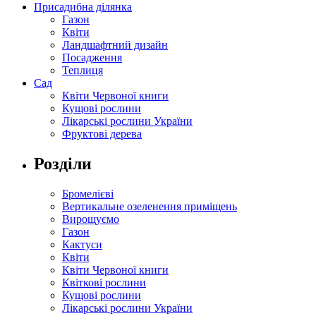
Присадибна ділянка
Газон
Квіти
Ландшафтний дизайн
Посадження
Теплиця
Сад
Квіти Червоної книги
Кущові рослини
Лікарські рослини України
Фруктові дерева
Розділи
Бромелієві
Вертикальне озеленення приміщень
Вирощуємо
Газон
Кактуси
Квіти
Квіти Червоної книги
Квіткові рослини
Кущові рослини
Лікарські рослини України