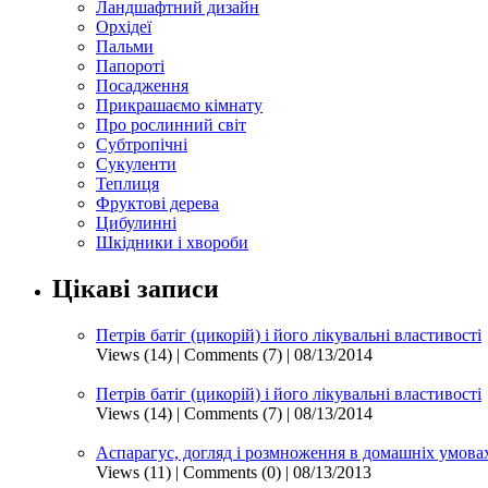
Ландшафтний дизайн
Орхідеї
Пальми
Папороті
Посадження
Прикрашаємо кімнату
Про рослинний світ
Субтропічні
Сукуленти
Теплиця
Фруктові дерева
Цибулинні
Шкідники і хвороби
Цікаві записи
Петрів батіг (цикорій) і його лікувальні властивості
Views (14)
|
Comments (7)
| 08/13/2014
Петрів батіг (цикорій) і його лікувальні властивості
Views (14)
|
Comments (7)
| 08/13/2014
Аспарагус, догляд і розмноження в домашніх умова
Views (11)
|
Comments (0)
| 08/13/2013