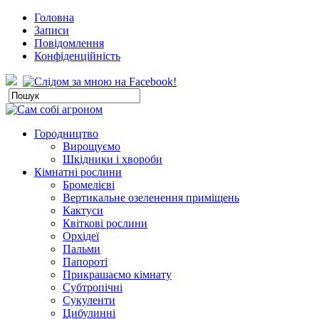
Головна
Записи
Повідомлення
Конфіденційність
Городництво
Вирощуємо
Шкідники і хвороби
Кімнатні рослини
Бромелієві
Вертикальне озеленення приміщень
Кактуси
Квіткові рослини
Орхідеї
Пальми
Папороті
Прикрашаємо кімнату
Субтропічні
Сукуленти
Цибулинні