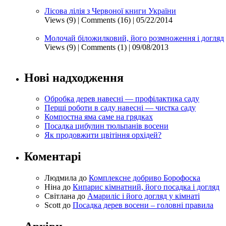
Лісова лілія з Червоної книги України
Views (9)
|
Comments (16)
| 05/22/2014
Молочай біложилковий, його розмноження і догляд
Views (9)
|
Comments (1)
| 09/08/2013
Нові надходження
Обробка дерев навесні — профілактика саду
Перші роботи в саду навесні — чистка саду
Компостна яма саме на грядках
Посадка цибулин тюльпанів восени
Як продовжити цвітіння орхідей?
Коментарі
Людмила
до
Комплексне добриво Борофоска
Ніна
до
Кипарис кімнатний, його посадка і догляд
Світлана
до
Амариліс і його догляд у кімнаті
Scott
до
Посадка дерев восени – головні правила