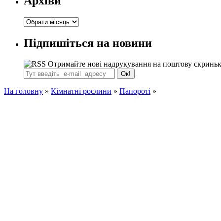
Архіви
Архіви
Підпишіться на новини
Отримайте нові надрукування на поштову скринь
На головну
»
Кімнатні рослини
»
Папороті
»