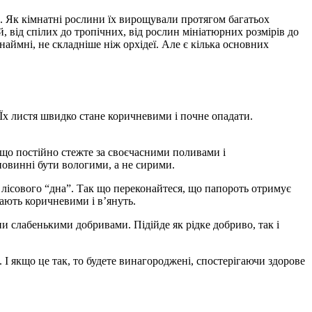
х. Як кімнатні рослини їх вирощували протягом багатьох
 від спілих до тропічних, від рослин мініатюрних розмірів до
аймні, не складніше ніж орхідеї. Але є кілька основних
Їх листя швидко стане коричневими і почне опадати.
 що постійно стежте за своєчасними поливами і
 повинні бути вологими, а не сирими.
о лісового “дна”. Так що переконайтеся, що папороть отримує
тають коричневими і в’януть.
ни слабенькими добривами. Підійде як рідке добриво, так і
 І якщо це так, то будете винагороджені, спостерігаючи здорове