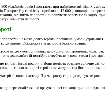
ли 300 мільйонів років і зростають при найрізноманітніших умова
Папоротей у світі існує приблизно 12 000 різновидів папоротей,
вичайно, більшість папоротей вирощувати зовсім не складно, прин
ахучі кімнатні папороті.
роті
х папоротей не може довго терпіти посушливі умови утримання. 
 їх існування. Обприскувати папороті бажано вранці.
стосовані до умов суглинних дрібнолистих і тропічних лісів. Так
о не дозволяйте їй постійно перебувати у воді. Земля і повітря
не типові тіньові рослини. Вони воліють розсіяне сонячне світл
 сонячне світло папороті терпіти не можуть і під його впливом с
атерії лісового настилу. Під час росту слід підгодовувати росли
ак що переконайтеся, що врахували всі тонкощі при вирощуванні.