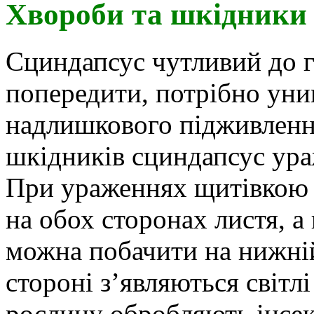
Хвороби та шкідники
Сциндапсус чутливий до 
попередити, потрібно уни
надлишкового підживленн
шкідників сциндапсус ура
При ураженнях щитівкою 
на обох сторонах листя, а
можна побачити на нижній 
стороні з’являються світл
рослину обробляють інсек