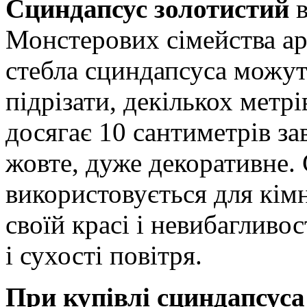
Сциндапсус золотистий
в
Монстерових сімейства ар
стебла сциндапсуса можут
підрізати, декількох метр
досягає 10 сантиметрів за
жовте, дуже декоративне.
використовується для кім
своїй красі і невибагливос
і сухості повітря.
При купівлі сциндапсуса