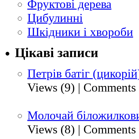
Фруктові дерева
Цибулинні
Шкідники і хвороби
Цікаві записи
Петрів батіг (цикорій
Views (9)
|
Comments 
Молочай біложилкови
Views (8)
|
Comments 