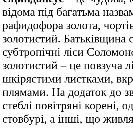
відома під багатьма назва
рафидофора золота, чорті
золотистий.
Батьківщина с
субтропічні ліси Соломон
золотистий – це повзуча 
шкірястими листками, вк
плямами. На додаток до зв
стеблі повітряні корені, о
стовбурі, а інші, що живля