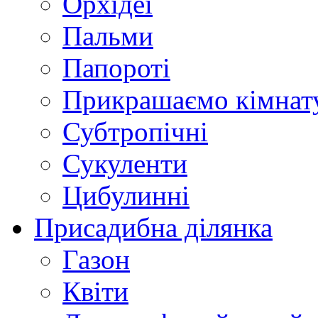
Орхідеї
Пальми
Папороті
Прикрашаємо кімнат
Субтропічні
Сукуленти
Цибулинні
Присадибна ділянка
Газон
Квіти