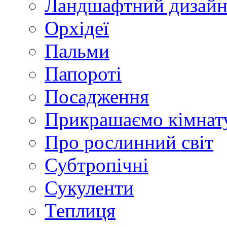
Ландшафтний дизай
Орхідеї
Пальми
Папороті
Посадження
Прикрашаємо кімнат
Про рослинний світ
Субтропічні
Сукуленти
Теплиця