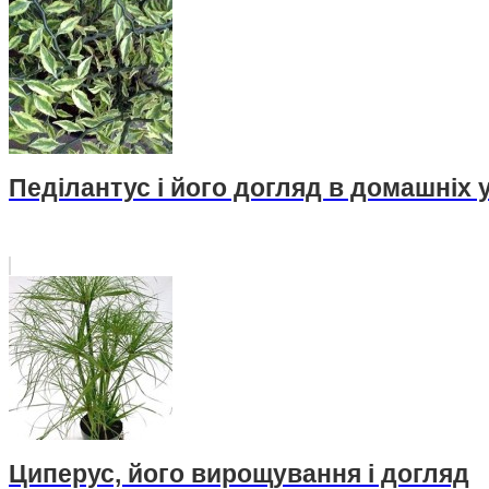
Педілантус і його догляд в домашніх
Циперус, його вирощування і догляд