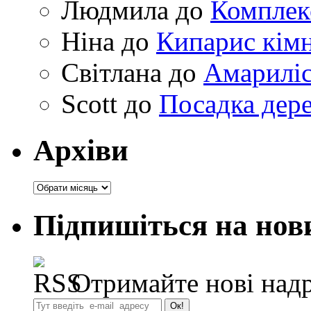
Людмила
до
Комплек
Ніна
до
Кипарис кімн
Світлана
до
Амариліс 
Scott
до
Посадка дере
Архіви
Архіви
Підпишіться на нов
Отримайте нові надр