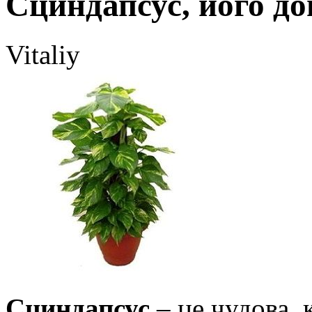
Сциндапсус, його до
Vitaliy
Сциндапсус
– це чудова, 