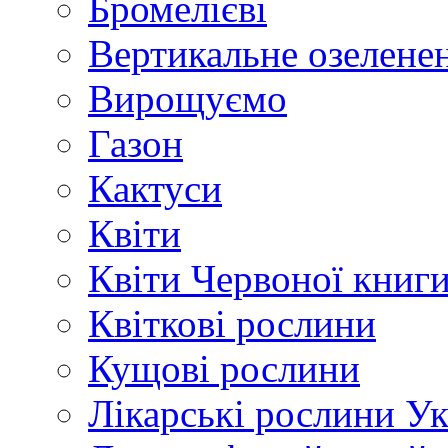
Бромелієві
Вертикальне озелене
Вирощуємо
Газон
Кактуси
Квіти
Квіти Червоної книг
Квіткові рослини
Кущові рослини
Лікарські рослини У