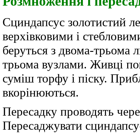
Розмноження і переса
Сциндапсус золотистий л
верхівковими і стебловим
беруться з двома-трьома ли
трьома вузлами. Живці по
суміш торфу і піску. Приб
вкорінюються.
Пересадку проводять через
Пересаджувати сциндапсус