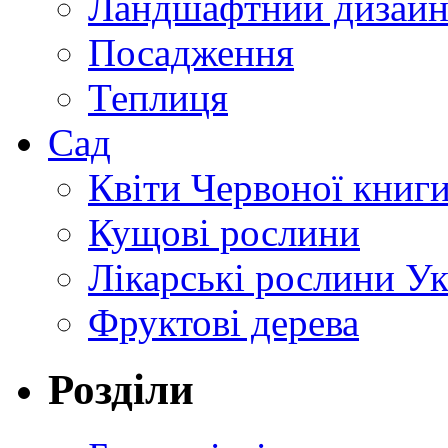
Ландшафтний дизай
Посадження
Теплиця
Сад
Квіти Червоної книг
Кущові рослини
Лікарські рослини У
Фруктові дерева
Розділи