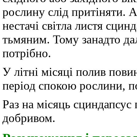
рослину слід притіняти. А
нестачі світла листя сцин
тьмяним. Тому занадто дал
потрібно.
У літні місяці полив пови
період спокою рослини, п
Раз на місяць сциндапсус
добривом.