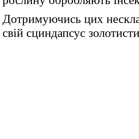
Дотримуючись цих нескла
свій сциндапсус золотист