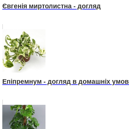
Євгенія миртолистна - догляд
Епіпремнум - догляд в домашніх умов