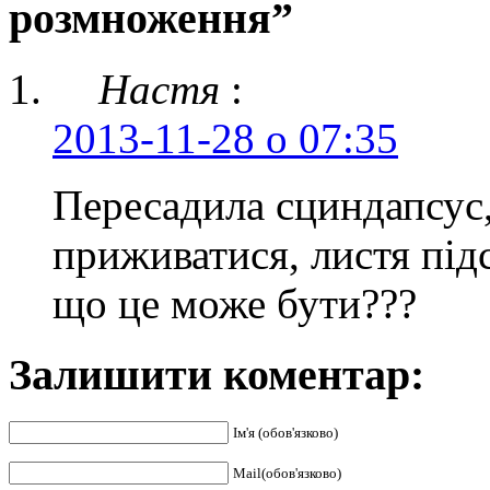
розмноження”
Настя
:
2013-11-28 о 07:35
Пересадила cциндапсус,
приживатися, листя під
що це може бути???
Залишити коментар:
Ім'я (обов'язково)
Mail(обов'язково)