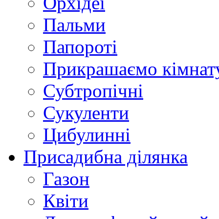
Орхідеї
Пальми
Папороті
Прикрашаємо кімнат
Субтропічні
Сукуленти
Цибулинні
Присадибна ділянка
Газон
Квіти