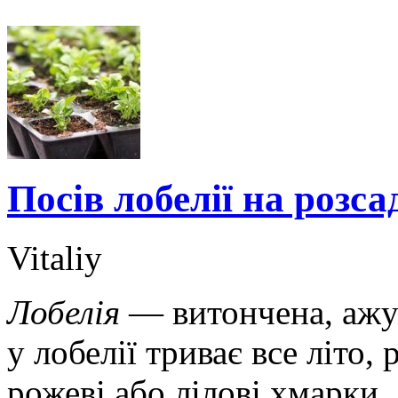
Посів лобелії на розса
Vitaliy
Лобелія
— витончена, ажур
у лобелії триває все літо,
рожеві або лілові хмарки.