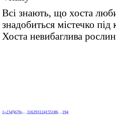
Всі знають, що хоста любит
знадобиться містечко під 
Хоста невибаглива рослин
1
«
2
3
4
5
6
7
8
»
…
31
62
93
124
155
186
…
194