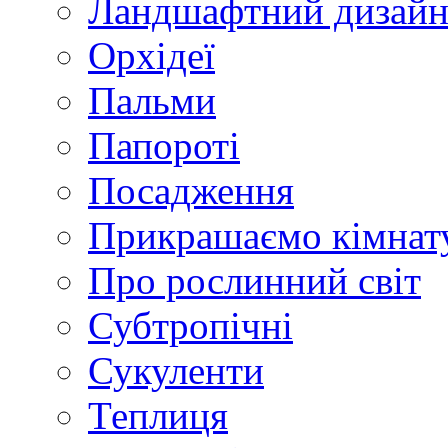
Ландшафтний дизай
Орхідеї
Пальми
Папороті
Посадження
Прикрашаємо кімнат
Про рослинний світ
Субтропічні
Сукуленти
Теплиця