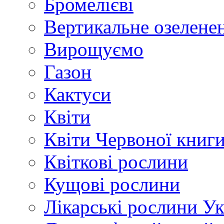
Бромелієві
Вертикальне озелене
Вирощуємо
Газон
Кактуси
Квіти
Квіти Червоної книг
Квіткові рослини
Кущові рослини
Лікарські рослини У