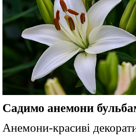
Садимо анемони бульбам
Анемони-красиві декорати