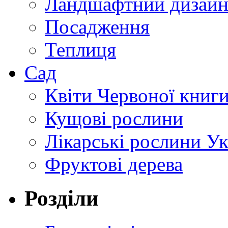
Ландшафтний дизай
Посадження
Теплиця
Сад
Квіти Червоної книг
Кущові рослини
Лікарські рослини У
Фруктові дерева
Розділи