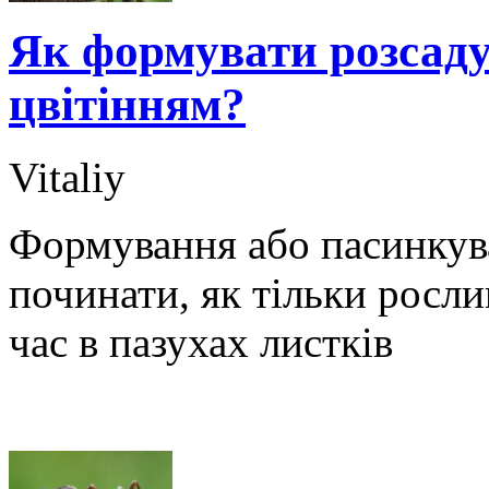
Як формувати розсаду
цвітінням?
Vitaliy
Формування або пасинкува
починати, як тільки росли
час в пазухах листків