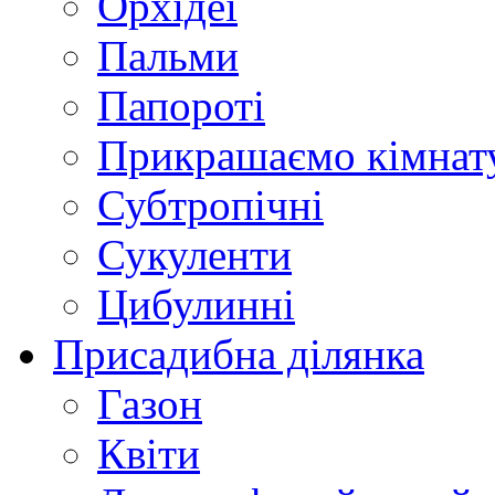
Орхідеї
Пальми
Папороті
Прикрашаємо кімнат
Субтропічні
Сукуленти
Цибулинні
Присадибна ділянка
Газон
Квіти