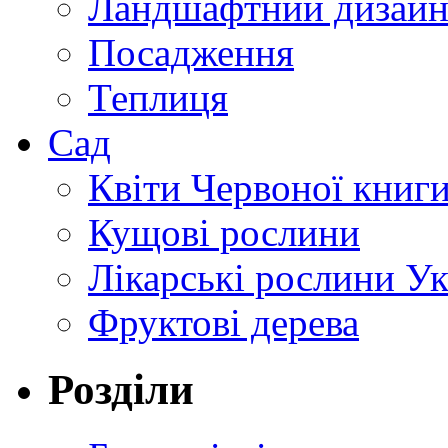
Ландшафтний дизай
Посадження
Теплиця
Сад
Квіти Червоної книг
Кущові рослини
Лікарські рослини У
Фруктові дерева
Розділи