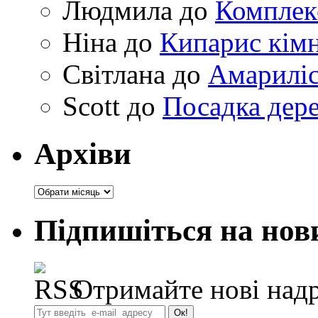
Людмила
до
Комплек
Ніна
до
Кипарис кімн
Світлана
до
Амариліс 
Scott
до
Посадка дере
Архіви
Архіви
Підпишіться на нов
Отримайте нові надр