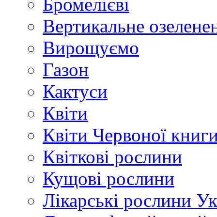
Бромелієві
Вертикальне озелене
Вирощуємо
Газон
Кактуси
Квіти
Квіти Червоної книг
Квіткові рослини
Кущові рослини
Лікарські рослини У