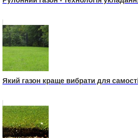
Рулонний газон - технологія укладанн
Який газон краще вибрати для самос