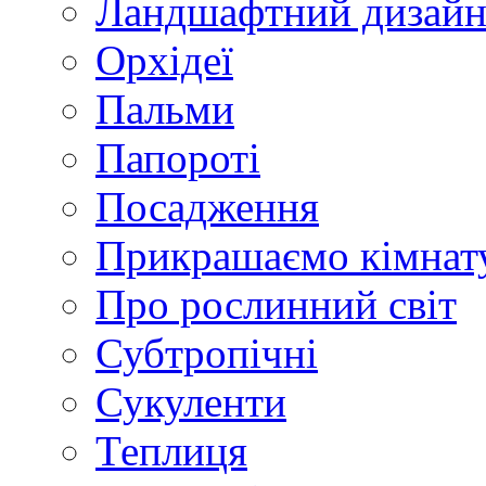
Ландшафтний дизай
Орхідеї
Пальми
Папороті
Посадження
Прикрашаємо кімнат
Про рослинний світ
Субтропічні
Сукуленти
Теплиця