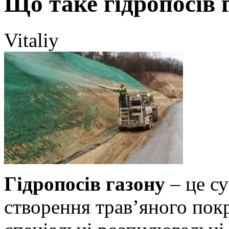
Що таке гідропосів 
Vitaliy
Гідропосів газону
– це су
створення трав’яного покр