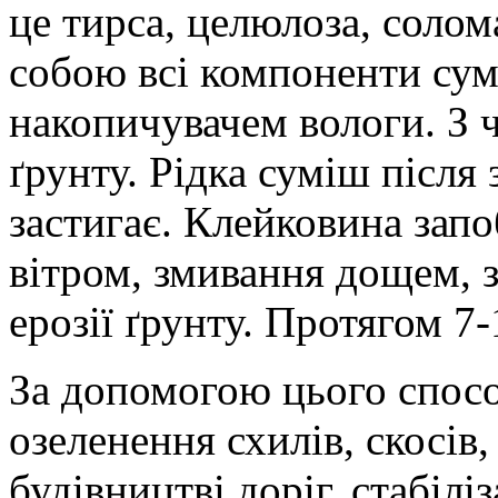
це тирса, целюлоза, солом
собою всі компоненти сум
накопичувачем вологи. З 
ґрунту. Рідка суміш після
застигає. Клейковина зап
вітром, змивання дощем, з
ерозії ґрунту. Протягом 7
За допомогою цього спосо
озеленення схилів, скосів,
будівництві доріг, стабіл