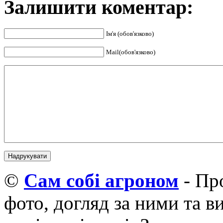
Залишити коментар:
Ім'я (обов'язково)
Mail(обов'язково)
©
Cам собі агроном
- Про
фото, догляд за ними та 