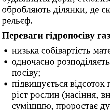
обробляють ділянки, де с
рельєф.
Переваги гідропосіву га
низька собівартість мат
одночасно розподіляєть
посіву;
підвищується відсоток 
ріст рослин (насіння, в
сумішшю, проростає ду