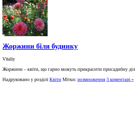
Жоржини біля будинку
Vitaliy
Жоржини – квіти, що гарно можуть прикрасити присадибну ділян
Надруковано у розділі
Квіти
Мітки:
розмноження
3 коментарі »