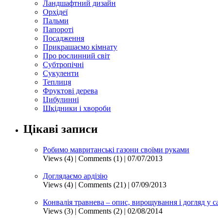
Ландшафтний дизайн
Орхідеї
Пальми
Папороті
Посадження
Прикрашаємо кімнату
Про рослинний світ
Субтропічні
Сукуленти
Теплиця
Фруктові дерева
Цибулинні
Шкідники і хвороби
Цікаві записи
Робимо мавританські газони своїми руками
Views (4)
|
Comments (1)
| 07/07/2013
Доглядаємо ардізію
Views (4)
|
Comments (21)
| 07/09/2013
Конвалія травнева – опис, вирощування і догляд у с
Views (3)
|
Comments (2)
| 02/08/2014