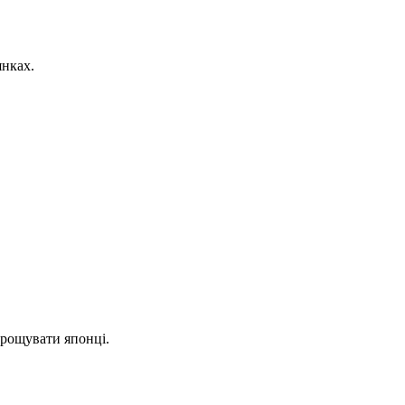
янках.
рощувати японці.