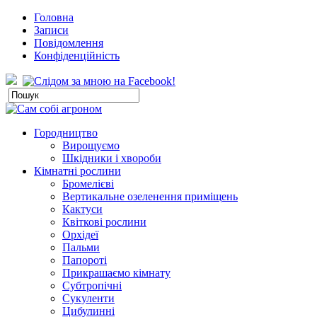
Головна
Записи
Повідомлення
Конфіденційність
Городництво
Вирощуємо
Шкідники і хвороби
Кімнатні рослини
Бромелієві
Вертикальне озеленення приміщень
Кактуси
Квіткові рослини
Орхідеї
Пальми
Папороті
Прикрашаємо кімнату
Субтропічні
Сукуленти
Цибулинні