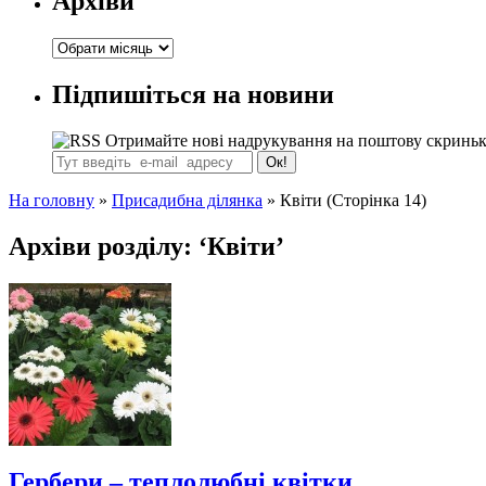
Архіви
Архіви
Підпишіться на новини
Отримайте нові надрукування на поштову скринь
На головну
»
Присадибна ділянка
»
Квіти
(Сторінка 14)
Архіви розділу: ‘Квіти’
Гербери – теплолюбні квітки