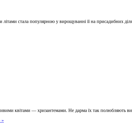
и літами стала популярною у вирощуванні її на присадибних діл
сивими квітами — хризантемами. Не дарма їх так полюбляють ви
 »