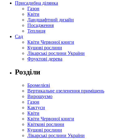
Присадибна ділянка
Газон
Квіти
Ландшафтний дизайн
Посадження
Теплиця
Сад
Квіти Червоної книги
Кущові рослини
Лікарські рослини України
Фруктові дерева
Розділи
Бромелієві
Вертикальне озеленення приміщень
Вирощуємо
Газон
Кактуси
Квіти
Квіти Червоної книги
Квіткові рослини
Кущові рослини
Лікарські рослини України