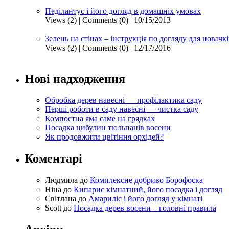
Педілантус і його догляд в домашніх умовах
Views (2)
|
Comments (0)
| 10/15/2013
Зелень на стінах – інструкція по догляду для новачк
Views (2)
|
Comments (0)
| 12/17/2016
Нові надходження
Обробка дерев навесні — профілактика саду
Перші роботи в саду навесні — чистка саду
Компостна яма саме на грядках
Посадка цибулин тюльпанів восени
Як продовжити цвітіння орхідей?
Коментарі
Людмила
до
Комплексне добриво Борофоска
Ніна
до
Кипарис кімнатний, його посадка і догляд
Світлана
до
Амариліс і його догляд у кімнаті
Scott
до
Посадка дерев восени – головні правила