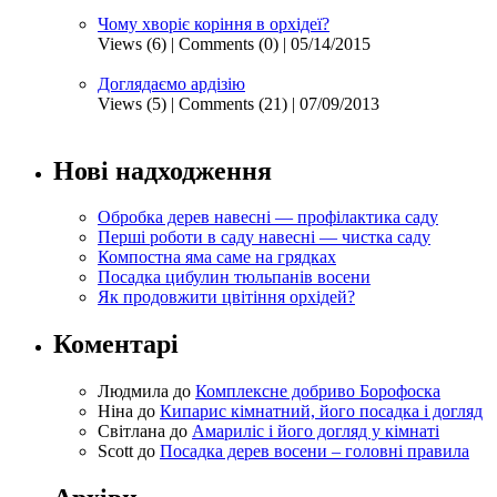
Чому хворіє коріння в орхідеї?
Views (6)
|
Comments (0)
| 05/14/2015
Доглядаємо ардізію
Views (5)
|
Comments (21)
| 07/09/2013
Нові надходження
Обробка дерев навесні — профілактика саду
Перші роботи в саду навесні — чистка саду
Компостна яма саме на грядках
Посадка цибулин тюльпанів восени
Як продовжити цвітіння орхідей?
Коментарі
Людмила
до
Комплексне добриво Борофоска
Ніна
до
Кипарис кімнатний, його посадка і догляд
Світлана
до
Амариліс і його догляд у кімнаті
Scott
до
Посадка дерев восени – головні правила