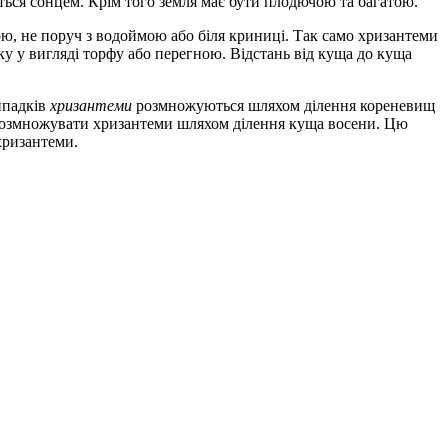
ться сонцем. Крім того земля має бути плодючою та багатою.
хою, не поруч з водоймою або біля криниці. Так само хризантеми
ку у вигляді торфу або перегною. Відстань від куща до куща
ипадків
хризантеми
розмножуються шляхом ділення кореневищ
е розмножувати хризантеми шляхом ділення куща восени. Цю
хризантеми.