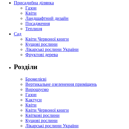
Присадибна ділянка
Газон
Квіти
Ландшафтний дизайн
Посадження
Теплиця
Сад
Квіти Червоної книги
Кущові рослини
Лікарські рослини України
Фруктові дерева
Розділи
Бромелієві
Вертикальне озеленення приміщень
Вирощуємо
Газон
Кактуси
Квіти
Квіти Червоної книги
Квіткові рослини
Кущові рослини
Лікарські рослини України