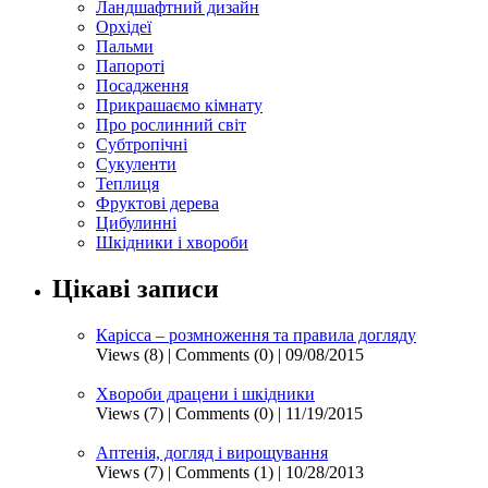
Ландшафтний дизайн
Орхідеї
Пальми
Папороті
Посадження
Прикрашаємо кімнату
Про рослинний світ
Субтропічні
Сукуленти
Теплиця
Фруктові дерева
Цибулинні
Шкідники і хвороби
Цікаві записи
Карісса – розмноження та правила догляду
Views (8)
|
Comments (0)
| 09/08/2015
Хвороби драцени і шкідники
Views (7)
|
Comments (0)
| 11/19/2015
Аптенія, догляд і вирощування
Views (7)
|
Comments (1)
| 10/28/2013