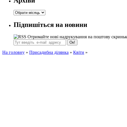
Архіви
Архіви
Підпишіться на новини
Отримайте нові надрукування на поштову скринь
На головну
»
Присадибна ділянка
»
Квіти
»