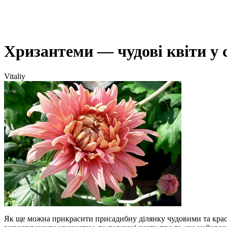
Хризантеми — чудові квіти у 
Vitaliy
Як ще можна прикрасити присадибну ділянку чудовими та кр