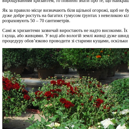
вирощуванням хризантем, то повинні знати про те, що найкращ
Як за правило місце визначають біля щільної огорожі, щоб не б
дуже добре ростуть на багатих гумусом ґрунтах з невеликою кі
розраховують 50 – 70 сантиметрів.
Самі ж хризантеми зазвичай виростають не надто високими. Їх в
і куща, або живцями. У воді або вологій землі живці дуже шв
процедуру обов’язково проводити зі старими кущами, оскільки 