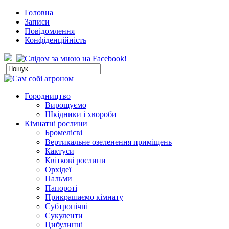
Головна
Записи
Повідомлення
Конфіденційність
Городництво
Вирощуємо
Шкідники і хвороби
Кімнатні рослини
Бромелієві
Вертикальне озеленення приміщень
Кактуси
Квіткові рослини
Орхідеї
Пальми
Папороті
Прикрашаємо кімнату
Субтропічні
Сукуленти
Цибулинні