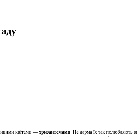
саду
асивими квітами —
хризантемами
. Не дарма їх так полюбляють 