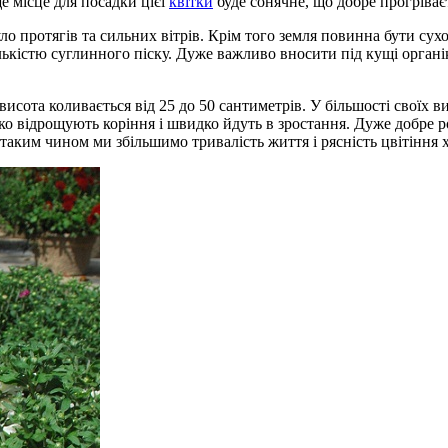
е місце для посадки цієї
квітки
буде сонячне, що добре прогріває
уло протягів та сильних вітрів. Крім того земля повинна бути су
лькістю суглинного піску. Дуже важливо вносити під кущі органі
исота коливається від 25 до 50 сантиметрів. У більшості своїх в
идко відрощують коріння і швидко йдуть в зростання. Дуже добр
таким чином ми збільшимо тривалість життя і рясність цвітіння 