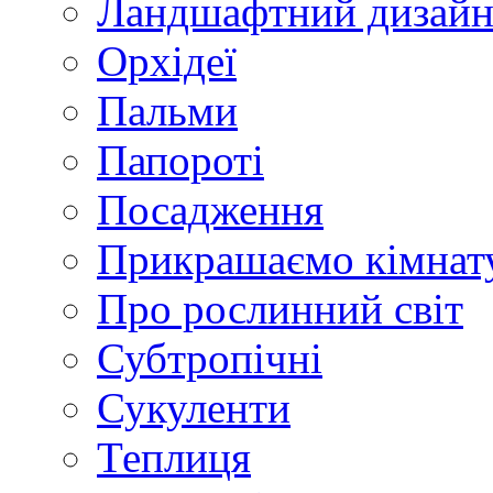
Ландшафтний дизай
Орхідеї
Пальми
Папороті
Посадження
Прикрашаємо кімнат
Про рослинний світ
Субтропічні
Сукуленти
Теплиця