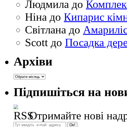
Людмила
до
Комплек
Ніна
до
Кипарис кімн
Світлана
до
Амариліс 
Scott
до
Посадка дере
Архіви
Архіви
Підпишіться на нов
Отримайте нові надр