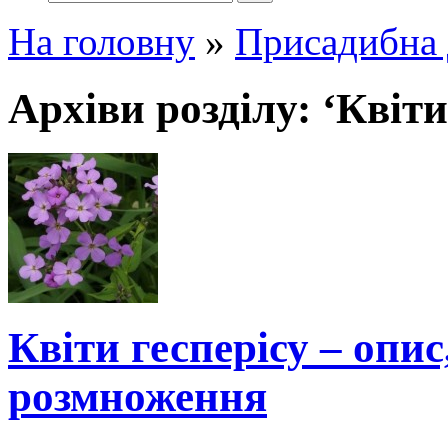
На головну
»
Присадибна 
Архіви розділу: ‘Квіти
Квіти гесперісу – опи
розмноження