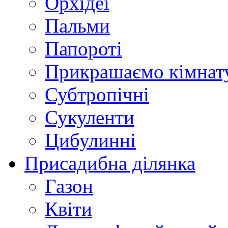
Орхідеї
Пальми
Папороті
Прикрашаємо кімнат
Субтропічні
Сукуленти
Цибулинні
Присадибна ділянка
Газон
Квіти