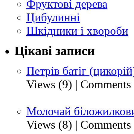
Фруктові дерева
Цибулинні
Шкідники і хвороби
Цікаві записи
Петрів батіг (цикорій
Views (9)
|
Comments 
Молочай біложилкови
Views (8)
|
Comments 