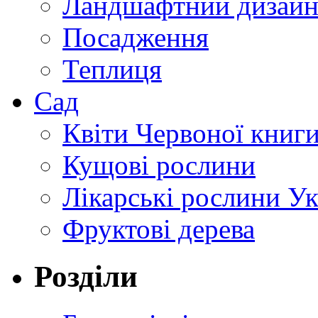
Ландшафтний дизай
Посадження
Теплиця
Сад
Квіти Червоної книг
Кущові рослини
Лікарські рослини У
Фруктові дерева
Розділи