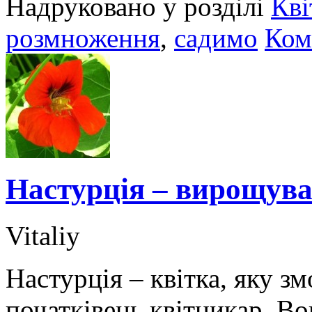
Надруковано у розділі
Кві
розмноження
,
садимо
Ком
Настурція – вирощува
Vitaliy
Настурція – квітка, яку з
початківець квітникар. Во