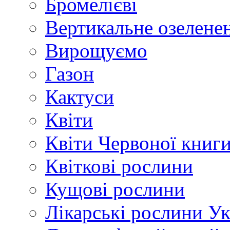
Бромелієві
Вертикальне озелене
Вирощуємо
Газон
Кактуси
Квіти
Квіти Червоної книг
Квіткові рослини
Кущові рослини
Лікарські рослини У