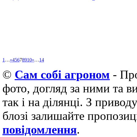
1
…
«
4
5
6
7
8
9
10
»
…
14
©
Cам собі агроном
- Про
фото, догляд за ними та 
так і на ділянці. З приво
блозі залишайте пропозиці
повідомлення
.