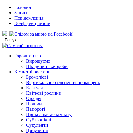
Головна
Записи
Повідомлення
Конфіденційність
Городництво
Вирощуємо
Шкідники і хвороби
Кімнатні рослини
Бромелієві
Вертикальне озеленення приміщень
Кактуси
Квіткові рослини
Орхідеї
Пальми
Папороті
Прикрашаємо кімнату
Субтропічні
Сукуленти
Цибулинні