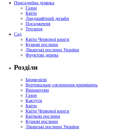
Присадибна ділянка
Газон
Квіти
Ландшафтний дизайн
Посадження
Теплиця
Сад
Квіти Червоної книги
Кущові рослини
Лікарські рослини України
Фруктові дерева
Розділи
Бромелієві
Вертикальне озеленення приміщень
Вирощуємо
Газон
Кактуси
Квіти
Квіти Червоної книги
Квіткові рослини
Кущові рослини
Лікарські рослини України