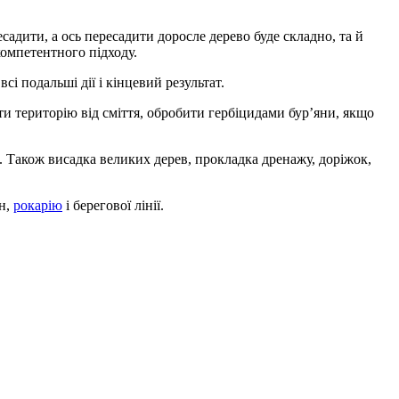
садити, а ось пересадити доросле дерево буде складно, та й
компетентного підходу.
і подальші дії і кінцевий результат.
тити територію від сміття, обробити гербіцидами бур’яни, якщо
я. Також висадка великих дерев, прокладка дренажу, доріжок,
он,
рокарію
і берегової лінії.