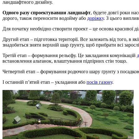
ландшафтного дизайну.
Одного разу спроектувавши ландшафт
, будете довгі роки н
дорого, також переносити водойму або
доріжку
. З цього випли
Для початку необхідно створити проект – це основа красивої діл
Другий етап – підготовка території. Все залежить від того, в як
знадобиться зняти верхній шар ґрунту, щоб прибрати всі зарослі 
Третій етап – формування рельєфу. Це закладання комунікацій
встановлення альтанок, влаштування підпірних стін тощо.
Четвертий етап – формування родючого шару ґрунту з посадкою
І останній п’ятий етап – укладання або
посів газону
.