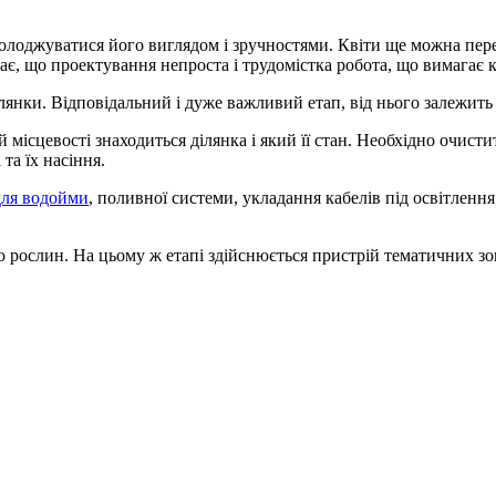
асолоджуватися його виглядом і зручностями. Квіти ще можна пере
ває, що проектування непроста і трудомістка робота, що вимагає 
янки. Відповідальний і дуже важливий етап, від нього залежить вс
ій місцевості знаходиться ділянка і який її стан. Необхідно очис
та їх насіння.
для водойми
, поливної системи, укладання кабелів під освітленн
 рослин. На цьому ж етапі здійснюється пристрій тематичних з