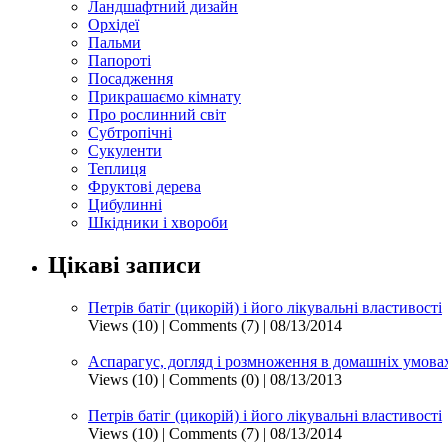
Ландшафтний дизайн
Орхідеї
Пальми
Папороті
Посадження
Прикрашаємо кімнату
Про рослинний світ
Субтропічні
Сукуленти
Теплиця
Фруктові дерева
Цибулинні
Шкідники і хвороби
Цікаві записи
Петрів батіг (цикорій) і його лікувальні властивості
Views (10)
|
Comments (7)
| 08/13/2014
Аспарагус, догляд і розмноження в домашніх умова
Views (10)
|
Comments (0)
| 08/13/2013
Петрів батіг (цикорій) і його лікувальні властивості
Views (10)
|
Comments (7)
| 08/13/2014