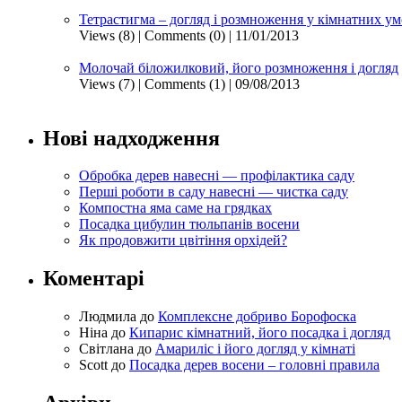
Тетрастигма – догляд і розмноження у кімнатних у
Views (8)
|
Comments (0)
| 11/01/2013
Молочай біложилковий, його розмноження і догляд
Views (7)
|
Comments (1)
| 09/08/2013
Нові надходження
Обробка дерев навесні — профілактика саду
Перші роботи в саду навесні — чистка саду
Компостна яма саме на грядках
Посадка цибулин тюльпанів восени
Як продовжити цвітіння орхідей?
Коментарі
Людмила
до
Комплексне добриво Борофоска
Ніна
до
Кипарис кімнатний, його посадка і догляд
Світлана
до
Амариліс і його догляд у кімнаті
Scott
до
Посадка дерев восени – головні правила