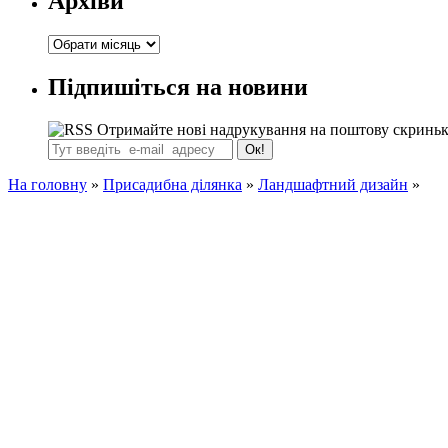
Архіви
Архіви
Підпишіться на новини
Отримайте нові надрукування на поштову скринь
На головну
»
Присадибна ділянка
»
Ландшафтний дизайн
»