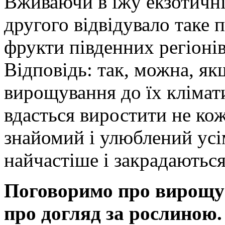
Вживаючи в їжу екзотичні
другого відвідувало таке 
фрукти південних регіоні
Відповідь: так, можна, я
вирощування до їх клімат
вдасться виростити не кож
знайомий і улюблений усі
найчастіше і закрадаються
Поговоримо про вирощув
про догляд за рослиною.