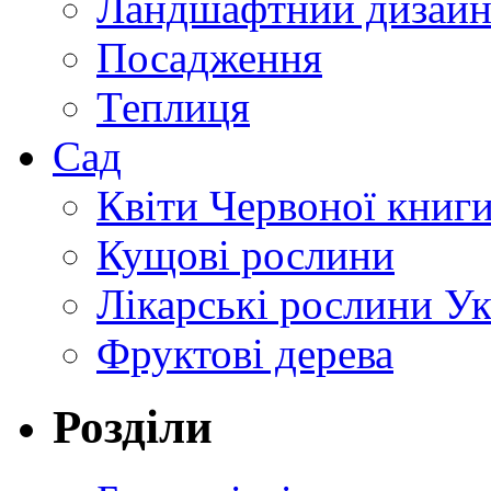
Ландшафтний дизай
Посадження
Теплиця
Сад
Квіти Червоної книг
Кущові рослини
Лікарські рослини У
Фруктові дерева
Розділи