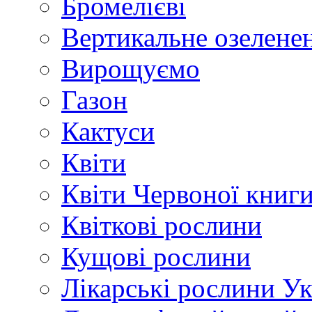
Бромелієві
Вертикальне озелене
Вирощуємо
Газон
Кактуси
Квіти
Квіти Червоної книг
Квіткові рослини
Кущові рослини
Лікарські рослини У