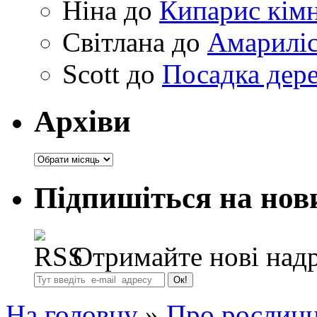
Ніна
до
Кипарис кімн
Світлана
до
Амариліс 
Scott
до
Посадка дере
Архіви
Архіви
Підпишіться на нов
Отримайте нові надр
На головну
»
Про рослинн