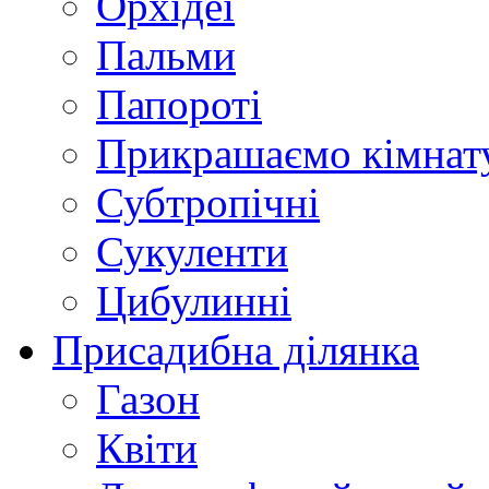
Орхідеї
Пальми
Папороті
Прикрашаємо кімнат
Субтропічні
Сукуленти
Цибулинні
Присадибна ділянка
Газон
Квіти