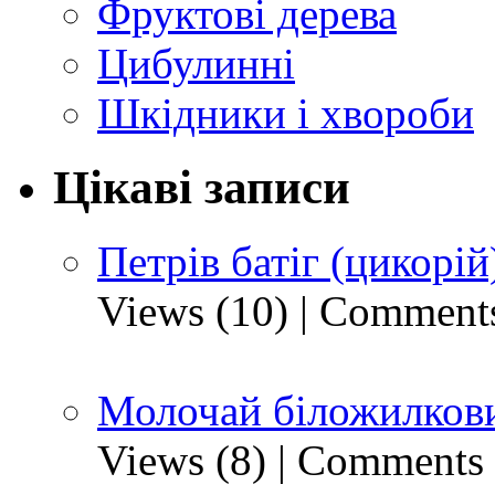
Фруктові дерева
Цибулинні
Шкідники і хвороби
Цікаві записи
Петрів батіг (цикорій
Views (10)
|
Comments
Молочай біложилкови
Views (8)
|
Comments 