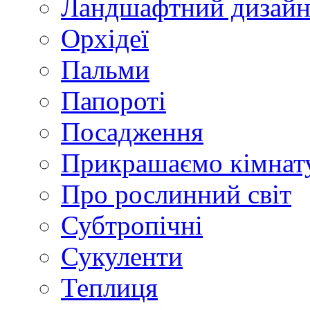
Ландшафтний дизай
Орхідеї
Пальми
Папороті
Посадження
Прикрашаємо кімнат
Про рослинний світ
Субтропічні
Сукуленти
Теплиця