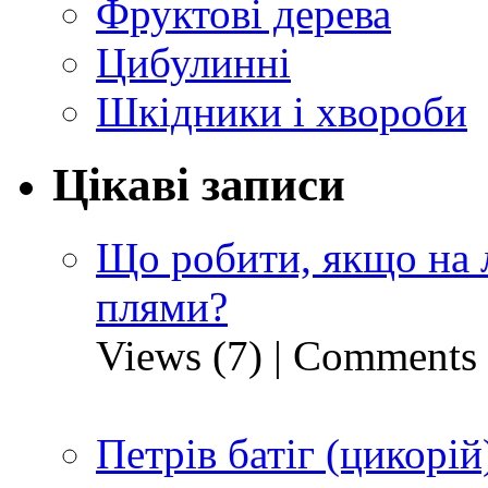
Фруктові дерева
Цибулинні
Шкідники і хвороби
Цікаві записи
Що робити, якщо на 
плями?
Views (7)
|
Comments 
Петрів батіг (цикорій