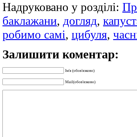
Надруковано у розділі:
Пр
баклажани
,
догляд
,
капуст
робимо самі
,
цибуля
,
часн
Залишити коментар:
Ім'я (обов'язково)
Mail(обов'язково)