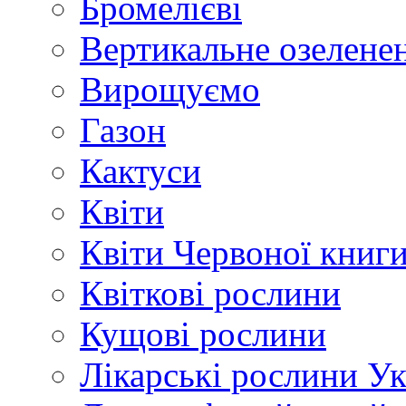
Бромелієві
Вертикальне озелене
Вирощуємо
Газон
Кактуси
Квіти
Квіти Червоної книг
Квіткові рослини
Кущові рослини
Лікарські рослини У