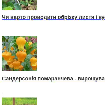
Чи варто проводити обрізку листя і ву
Сандерсонія помаранчева - вирощува