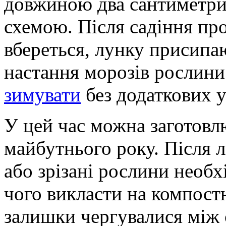
довжиною два сантиметри
схемою. Після садіння пр
вбереться, лунку присипа
настання морозів рослини
зимувати
без додаткових у
У цей час можна заготовл
майбутнього року. Після л
або зрізані рослини необ
чого викласти на компостн
залишки чергувалися між