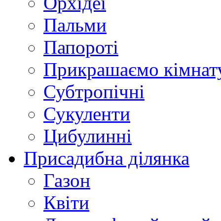
Орхідеї
Пальми
Папороті
Прикрашаємо кімнат
Субтропічні
Сукуленти
Цибулинні
Присадибна ділянка
Газон
Квіти