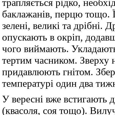
трапляється рідко, необхі
баклажанів, перцю тощо. Ї
зелені, великі та дрібні. Д
опускають в окріп, додавш
чого виймають. Укладают
тертим часником. Зверху 
придавлюють гнітом. Збер
температурі один два тижн
У вересні вже встигають 
(квасоля, соя тощо). Вилу