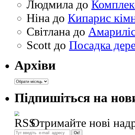
Людмила
до
Комплек
Ніна
до
Кипарис кімн
Світлана
до
Амариліс 
Scott
до
Посадка дере
Архіви
Архіви
Підпишіться на нов
Отримайте нові надр