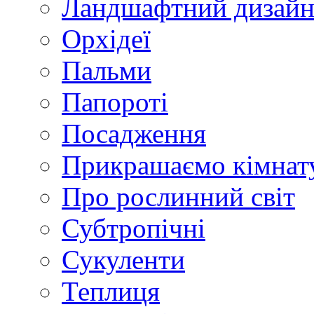
Ландшафтний дизай
Орхідеї
Пальми
Папороті
Посадження
Прикрашаємо кімнат
Про рослинний світ
Субтропічні
Сукуленти
Теплиця