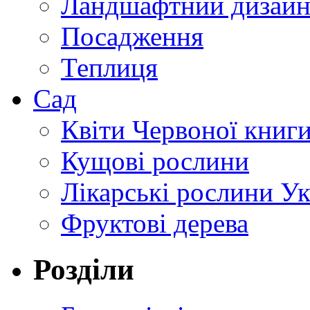
Ландшафтний дизай
Посадження
Теплиця
Сад
Квіти Червоної книг
Кущові рослини
Лікарські рослини У
Фруктові дерева
Розділи