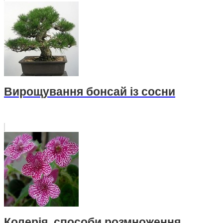
Вирощування бонсай із сосни
Колерія, способи розмноження