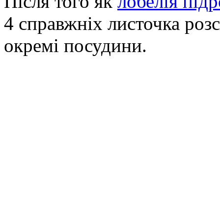
Після того як
лобелія підр
4 справжніх листочка розс
окремі посудини.