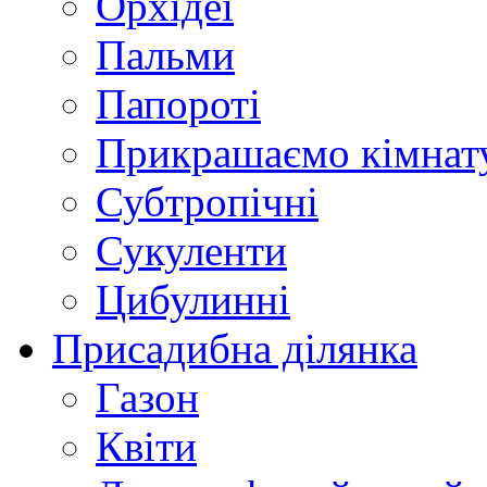
Орхідеї
Пальми
Папороті
Прикрашаємо кімнат
Субтропічні
Сукуленти
Цибулинні
Присадибна ділянка
Газон
Квіти