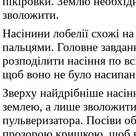
пікіровки. Землю необхідн
зволожити.
Насінини лобелії схожі на
пальцями. Головне завданн
розподілити насіння по вс
щоб воно не було насипан
Зверху найдрібніше насін
землею, а лише зволожит
пульверизатора. Посіви об
прозорою кришкою, щоб в