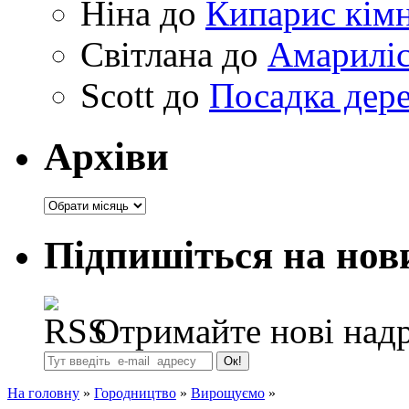
Ніна
до
Кипарис кімн
Світлана
до
Амариліс 
Scott
до
Посадка дере
Архіви
Архіви
Підпишіться на нов
Отримайте нові надр
На головну
»
Городництво
»
Вирощуємо
»