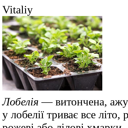
Vitaliy
Лобелія
— витончена, ажур
у лобелії триває все літо,
рожеві або лілові хмарки.