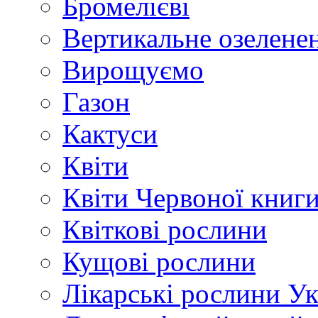
Бромелієві
Вертикальне озелене
Вирощуємо
Газон
Кактуси
Квіти
Квіти Червоної книг
Квіткові рослини
Кущові рослини
Лікарські рослини У