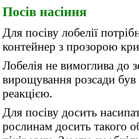
Посів насіння
Для посіву лобелії потріб
контейнер з прозорою кр
Лобелія не вимоглива до з
вирощування розсади був 
реакцією.
Для посіву досить насипа
рослинам досить такого о