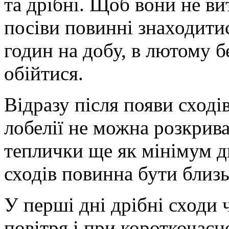
та дрібні. Щоб вони не ви
посіви повинні знаходити
годин на добу, в лютому б
обійтися.
Відразу після появи сході
лобелії не можна розкрив
теплички ще як мінімум д
сходів повинна бути близь
У перші дні дрібні сходи 
повітря і при короткочас