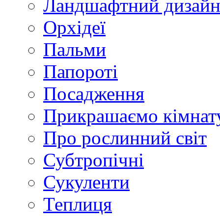
Ландшафтний дизай
Орхідеї
Пальми
Папороті
Посадження
Прикрашаємо кімнат
Про рослинний світ
Субтропічні
Сукуленти
Теплиця