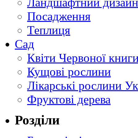
Ландшафтний дизай
Посадження
Теплиця
Сад
Квіти Червоної книг
Кущові рослини
Лікарські рослини У
Фруктові дерева
Розділи