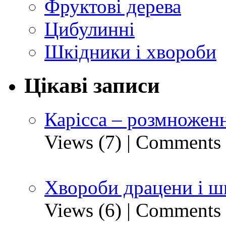
Фруктові дерева
Цибулинні
Шкідники і хвороби
Цікаві записи
Карісса – розмноженн
Views (7)
|
Comments 
Хвороби драцени і ш
Views (6)
|
Comments 