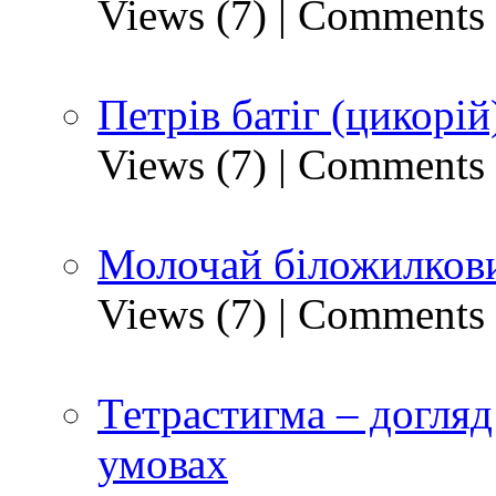
Views (7)
|
Comments 
Петрів батіг (цикорій
Views (7)
|
Comments 
Молочай біложилкови
Views (7)
|
Comments 
Тетрастигма – догляд
умовах