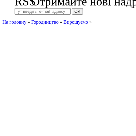
Отримайте нові надр
На головну
»
Городництво
»
Вирощуємо
»