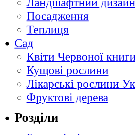
Ландшафтний дизай
Посадження
Теплиця
Сад
Квіти Червоної книг
Кущові рослини
Лікарські рослини У
Фруктові дерева
Розділи