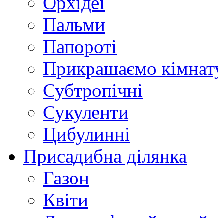
Орхідеї
Пальми
Папороті
Прикрашаємо кімнат
Субтропічні
Сукуленти
Цибулинні
Присадибна ділянка
Газон
Квіти