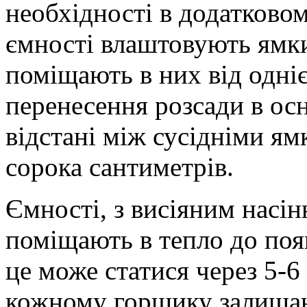
необхідності в додатковом
ємності влаштовують ямк
поміщають в них від одніє
перенесення розсади в ос
відстані між сусідніми я
сорока сантиметрів.
Ємності, з висіяним насін
поміщають в тепло до появ
це може статися через 5-6
кожному горщику залишаю