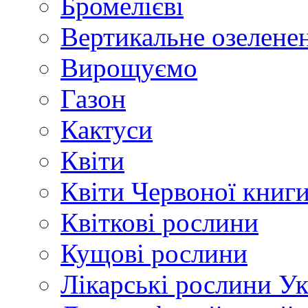
Бромелієві
Вертикальне озелене
Вирощуємо
Газон
Кактуси
Квіти
Квіти Червоної книг
Квіткові рослини
Кущові рослини
Лікарські рослини У