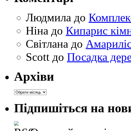
Людмила
до
Комплек
Ніна
до
Кипарис кімн
Світлана
до
Амариліс 
Scott
до
Посадка дере
Архіви
Архіви
Підпишіться на нов