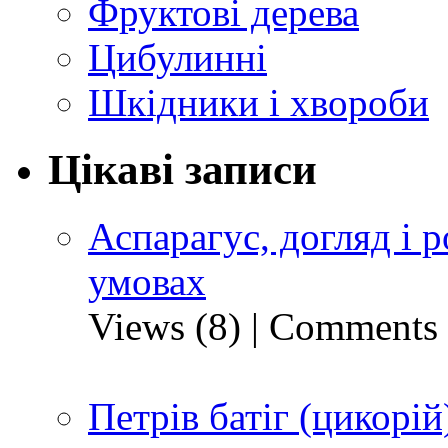
Фруктові дерева
Цибулинні
Шкідники і хвороби
Цікаві записи
Аспарагус, догляд і
умовах
Views (8)
|
Comments 
Петрів батіг (цикорій