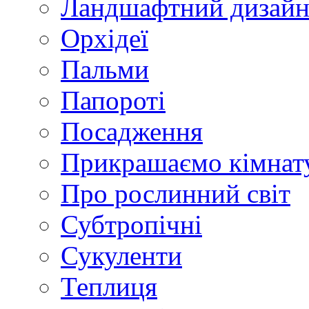
Ландшафтний дизай
Орхідеї
Пальми
Папороті
Посадження
Прикрашаємо кімнат
Про рослинний світ
Субтропічні
Сукуленти
Теплиця