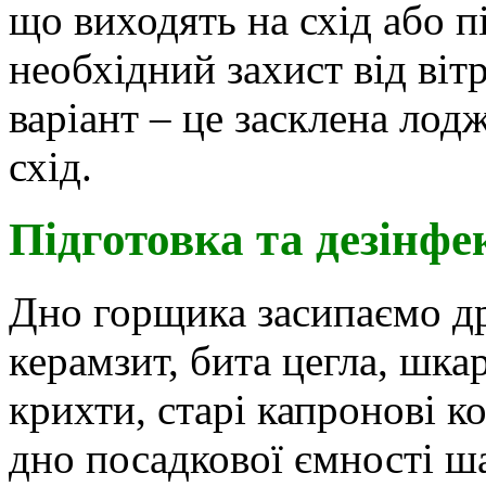
що виходять на схід або пі
необхідний захист від ві
варіант – це засклена лод
схід.
Підготовка та дезінфе
Дно горщика засипаємо др
керамзит, бита цегла, шкар
крихти, старі капронові к
дно посадкової ємності ш