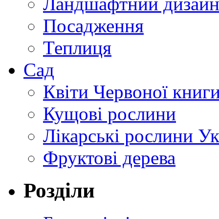
Ландшафтний дизай
Посадження
Теплиця
Сад
Квіти Червоної книг
Кущові рослини
Лікарські рослини У
Фруктові дерева
Розділи