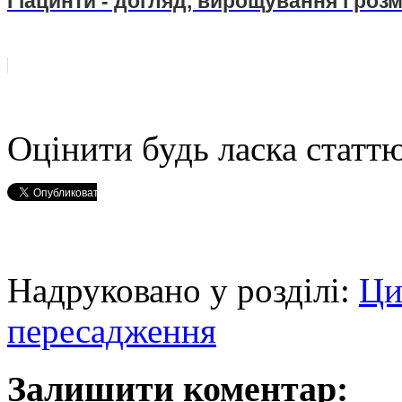
Гіацинти - догляд, вирощування і ро
Оцінити будь ласка статтю
Надруковано у розділі:
Ци
пересадження
Залишити коментар: