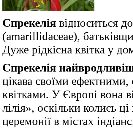
Спрекелія
відноситься до
(amarillidaceae), батьківщи
Дуже рідкісна квітка у до
Спрекелія найвродливі
цікава своїми ефектними, 
квітками. У Європі вона в
лілія», оскільки колись ц
церемонії в містах індіанс