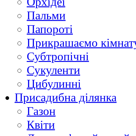
Орхідеї
Пальми
Папороті
Прикрашаємо кімнат
Субтропічні
Сукуленти
Цибулинні
Присадибна ділянка
Газон
Квіти