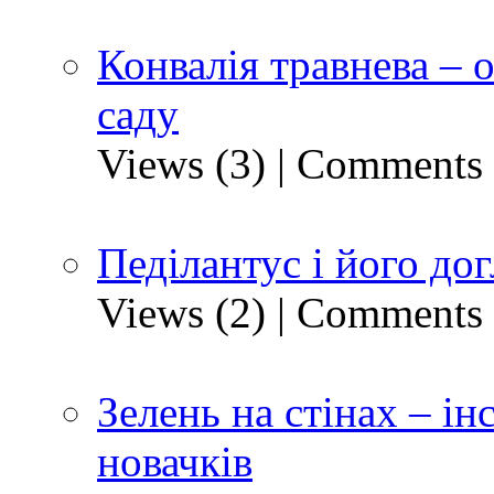
Конвалія травнева – 
саду
Views (3)
|
Comments 
Педілантус і його до
Views (2)
|
Comments 
Зелень на стінах – ін
новачків