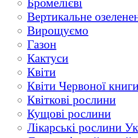
Бромелієві
Вертикальне озелене
Вирощуємо
Газон
Кактуси
Квіти
Квіти Червоної книг
Квіткові рослини
Кущові рослини
Лікарські рослини У