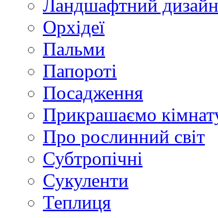
Ландшафтний дизай
Орхідеї
Пальми
Папороті
Посадження
Прикрашаємо кімнат
Про рослинний світ
Субтропічні
Сукуленти
Теплиця