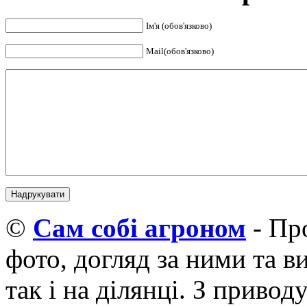
Ім'я (обов'язково)
Mail(обов'язково)
©
Cам собі агроном
- Про
фото, догляд за ними та 
так і на ділянці. З приво