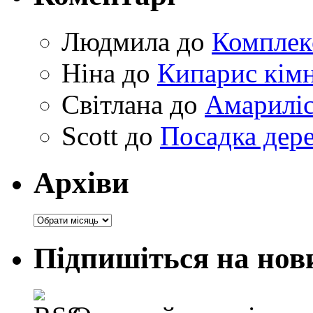
Людмила
до
Комплек
Ніна
до
Кипарис кімн
Світлана
до
Амариліс 
Scott
до
Посадка дере
Архіви
Архіви
Підпишіться на нов