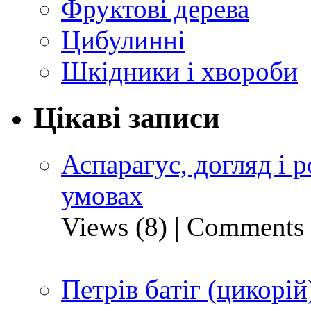
Фруктові дерева
Цибулинні
Шкідники і хвороби
Цікаві записи
Аспарагус, догляд і
умовах
Views (8)
|
Comments 
Петрів батіг (цикорій