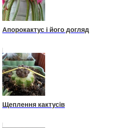
Апорокактус і його догляд
Щеплення кактусів