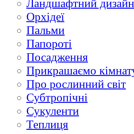
Ландшафтний дизай
Орхідеї
Пальми
Папороті
Посадження
Прикрашаємо кімнат
Про рослинний світ
Субтропічні
Сукуленти
Теплиця