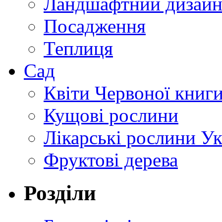
Ландшафтний дизай
Посадження
Теплиця
Сад
Квіти Червоної книг
Кущові рослини
Лікарські рослини У
Фруктові дерева
Розділи