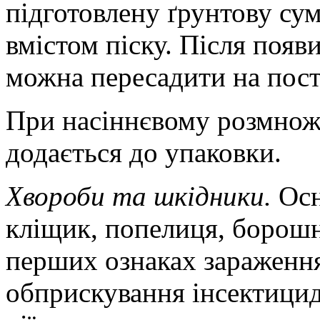
підготовлену ґрунтову су
вмістом піску. Після появ
можна пересадити на пост
При насіннєвому розмноже
додається до упаковки.
Хвороби та шкідники.
Осн
кліщик, попелиця, борошн
перших ознаках зараження
обприскування інсектици