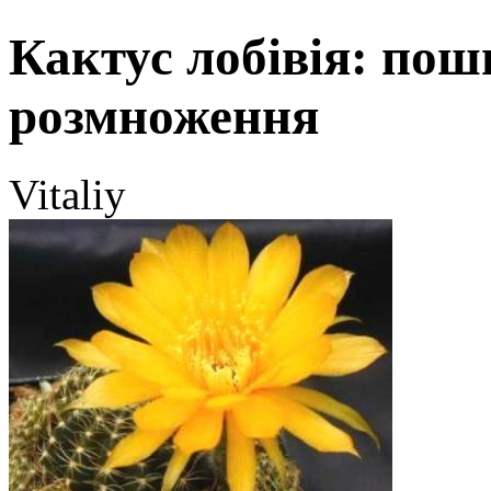
Кактус лобівія: поши
розмноження
Vitaliy