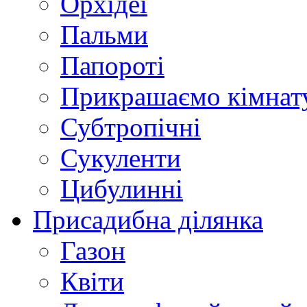
Орхідеї
Пальми
Папороті
Прикрашаємо кімнат
Субтропічні
Сукуленти
Цибулинні
Присадибна ділянка
Газон
Квіти