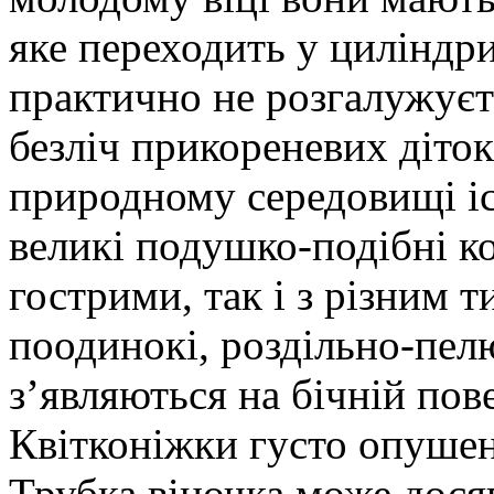
яке переходить у циліндр
практично не розгалужуєть
безліч прикореневих діток
природному середовищі і
великі подушко-подібні ко
гострими, так і з різним 
поодинокі, роздільно-пелю
з’являються на бічній пов
Квітконіжки густо опушені
Трубка віночка може дося