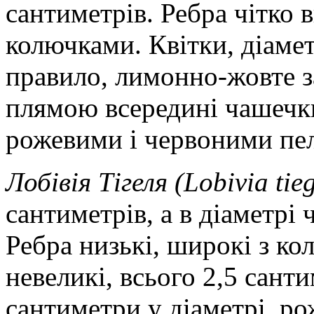
сантиметрів. Ребра чітко 
колючками. Квітки, діамет
правило, лимонно-жовте з
плямою всередині чашечки
рожевими і червоними пе
Лобівія Тігеля (Lobivia tie
сантиметрів, а в діаметрі
Ребра низькі, широкі з к
невеликі, всього 2,5 сант
сантиметри у діаметрі, ро