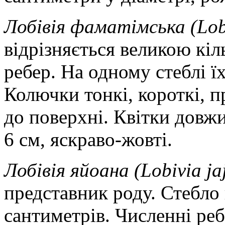
Лобівія фаматімська (Lobi
відрізняється великою кі
ребер. На одному стеблі ї
Колючки тонкі, короткі, п
до поверхні. Квітки довж
6 см, яскраво-жовті.
Лобівія яйоана (Lobivia ja
представник роду. Стебло 
сантиметрів. Численні реб