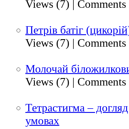
Views (7)
|
Comments 
Петрів батіг (цикорій
Views (7)
|
Comments 
Молочай біложилкови
Views (7)
|
Comments 
Тетрастигма – догляд
умовах