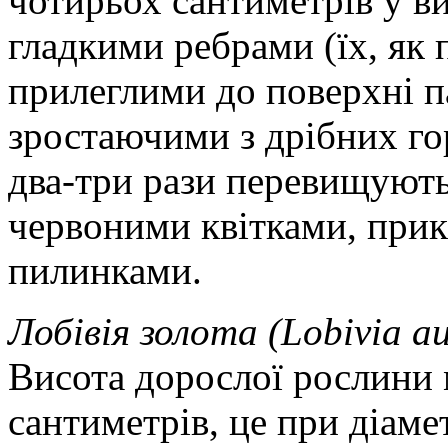
чотирьох сантиметрів у ви
гладкими ребрами (їх, як
прилеглими до поверхні 
зростаючими з дрібних гор
два-три рази перевищують 
червоними квітками, при
пилинками.
Лобівія золота (Lobivia a
Висота дорослої рослини 
сантиметрів, це при діаме