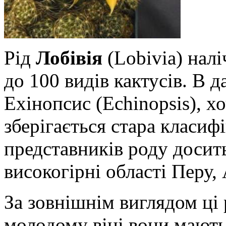
Рід
Лобівія
(Lobivia) налі
до 100 видів кактусів. В 
Ехінопсис (Echinopsis), х
зберігається
стара класиф
представників роду досит
високогірні області Перу, 
За зовнішнім виглядом ці 
молодому віці вони мають