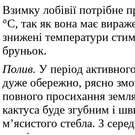
Взимку лобівії потрібне 
°C, так як вона має вира
знижені температури стим
бруньок.
Полив.
У період активного
дуже обережно, рясно змо
повного просихання земля
кактуса буде згубним і шв
м’ясистого стебла. З сере