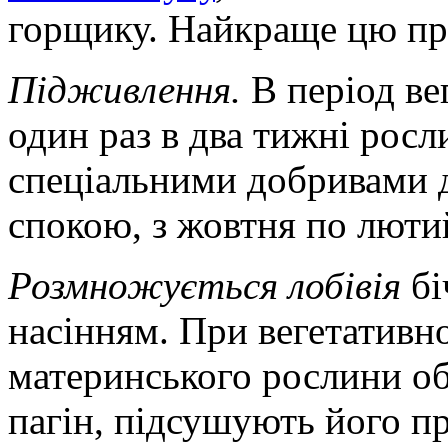
горщику. Найкраще цю пр
Підживлення.
В період вег
один раз в два тижні рос
спеціальними добривами д
спокою, з жовтня по люти
Розмножується лобівія
бі
насінням. При вегетативн
материнського рослини о
пагін, підсушують його пр