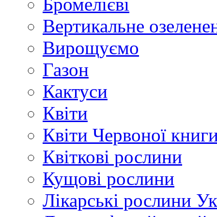
Бромелієві
Вертикальне озелене
Вирощуємо
Газон
Кактуси
Квіти
Квіти Червоної книг
Квіткові рослини
Кущові рослини
Лікарські рослини У