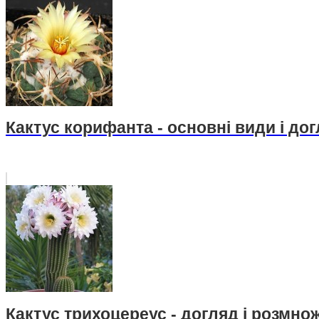
Кактус корифанта - основні види і до
Кактус трихоцереус - догляд і розмно