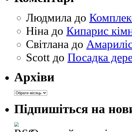
Людмила
до
Комплек
Ніна
до
Кипарис кімн
Світлана
до
Амариліс 
Scott
до
Посадка дере
Архіви
Архіви
Підпишіться на нов