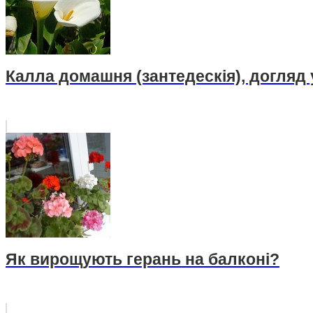
Калла домашня (зантедескія), догляд у
Як вирощують герань на балконі?