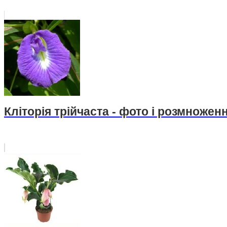
Кліторія трійчаста - фото і розмножен