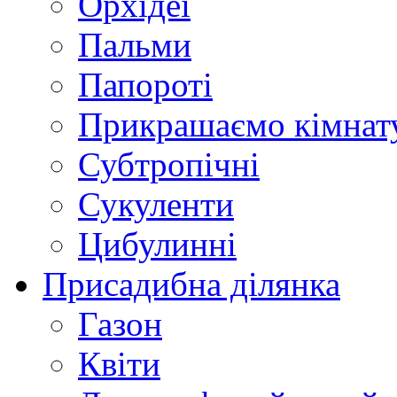
Орхідеї
Пальми
Папороті
Прикрашаємо кімнат
Субтропічні
Сукуленти
Цибулинні
Присадибна ділянка
Газон
Квіти