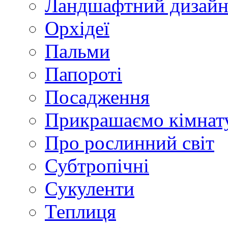
Ландшафтний дизай
Орхідеї
Пальми
Папороті
Посадження
Прикрашаємо кімнат
Про рослинний світ
Субтропічні
Сукуленти
Теплиця