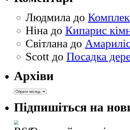
Людмила
до
Комплек
Ніна
до
Кипарис кімн
Світлана
до
Амариліс 
Scott
до
Посадка дере
Архіви
Архіви
Підпишіться на нов