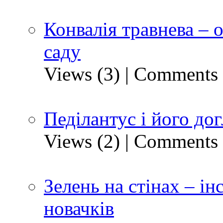
Конвалія травнева – 
саду
Views (3)
|
Comments 
Педілантус і його до
Views (2)
|
Comments 
Зелень на стінах – ін
новачків