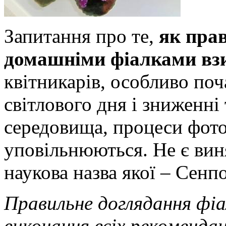
Запитання про те,
як пра
домашніми фіалками вз
квітникарів, особливо поч
світлового дня
і зниженні
середовища, процеси фото
уповільнюються. Не є виня
наукова назва якої – Сенпо
Правильне доглядання фіал
виконання всіх рекомендац