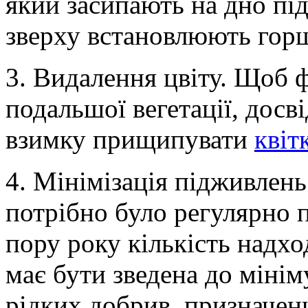
який засипають на дно під
зверху встановлюють горщ
3. Видалення цвіту. Щоб 
подальшої вегетації, досв
взимку прищипувати
квіт
4. Мінімізація підживлень
потрібно було регулярно п
пору року кількість надх
має бути зведена до мінім
рідких добрив, призначен