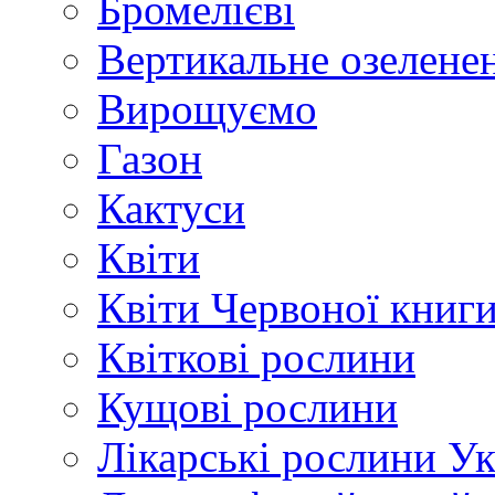
Бромелієві
Вертикальне озелене
Вирощуємо
Газон
Кактуси
Квіти
Квіти Червоної книг
Квіткові рослини
Кущові рослини
Лікарські рослини У