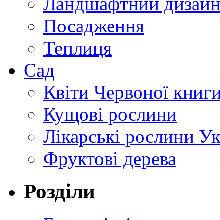
Ландшафтний дизай
Посадження
Теплиця
Сад
Квіти Червоної книг
Кущові рослини
Лікарські рослини У
Фруктові дерева
Розділи