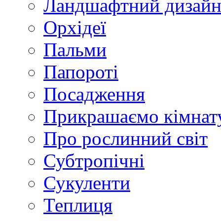
Ландшафтний дизай
Орхідеї
Пальми
Папороті
Посадження
Прикрашаємо кімнат
Про рослинний світ
Субтропічні
Сукуленти
Теплиця