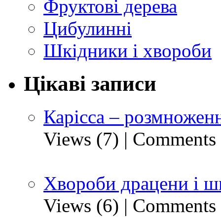
Фруктові дерева
Цибулинні
Шкідники і хвороби
Цікаві записи
Карісса – розмноженн
Views (7)
|
Comments 
Хвороби драцени і ш
Views (6)
|
Comments 