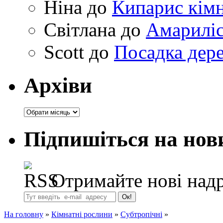
Ніна
до
Кипарис кімн
Світлана
до
Амариліс 
Scott
до
Посадка дере
Архіви
Архіви
Підпишіться на нов
Отримайте нові надр
На головну
»
Кімнатні рослини
»
Субтропічні
»