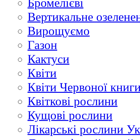
Бромелієві
Вертикальне озелене
Вирощуємо
Газон
Кактуси
Квіти
Квіти Червоної книг
Квіткові рослини
Кущові рослини
Лікарські рослини У