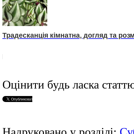
Традесканція кімнатна, догляд та ро
Оцінити будь ласка статтю
Надруковано у розділі:
Су