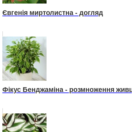
Євгенія миртолистна - догляд
Фікус Бенджаміна - розмноження жив