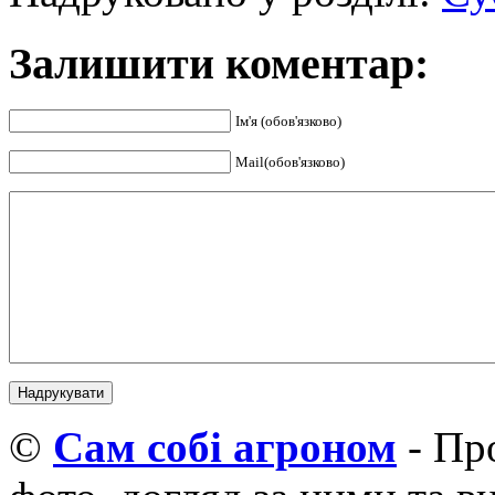
Залишити коментар:
Ім'я (обов'язково)
Mail(обов'язково)
©
Cам собі агроном
- Про