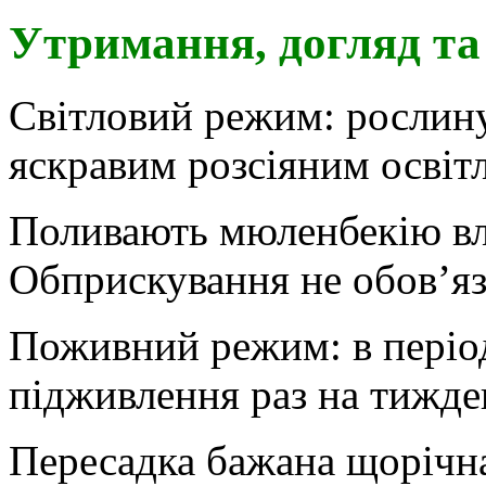
Утримання, догляд т
Світловий режим: рослин
яскравим розсіяним освітл
Поливають мюленбекію влі
Обприскування не обов’яз
Поживний режим: в період
підживлення раз на тижден
Пересадка бажана щорічна