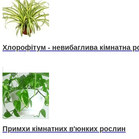
Хлорофітум - невибаглива кімнатна 
Примхи кімнатних в'юнких рослин