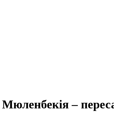
Мюленбекія – перес