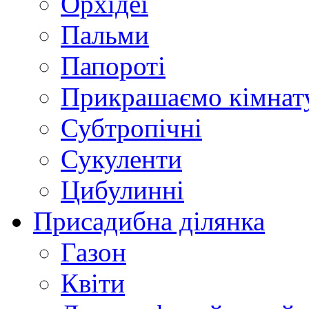
Орхідеї
Пальми
Папороті
Прикрашаємо кімнат
Субтропічні
Сукуленти
Цибулинні
Присадибна ділянка
Газон
Квіти