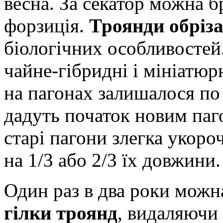
весна. За секатор можна бр
форзиція.
Троянди обріз
біологічних особливостей
чайне-гібридні і мініатюр
на пагонах залишалося по
дадуть початок новим паг
старі пагони злегка укоро
на 1/3 або 2/3 їх довжини.
Один раз в два роки мож
гілки троянд
, видаляючи 