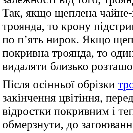
Так, якщо щеплена чайне-
троянда, то крону підстр
по п’ять нирок. Якщо щеп
покривна троянда, то один
видаляти близько розташо
Після осінньої обрізки
тр
закінчення цвітіння, пер
відростки покривним і те
обмерзнути, до загоювання