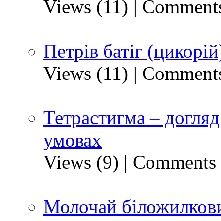
Views (11)
|
Comments
Петрів батіг (цикорій
Views (11)
|
Comments
Тетрастигма – догляд
умовах
Views (9)
|
Comments 
Молочай біложилкови