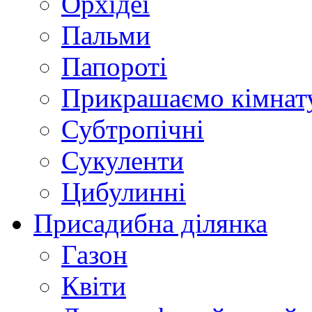
Орхідеї
Пальми
Папороті
Прикрашаємо кімнат
Субтропічні
Сукуленти
Цибулинні
Присадибна ділянка
Газон
Квіти