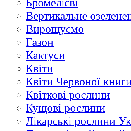
Бромелієві
Вертикальне озелене
Вирощуємо
Газон
Кактуси
Квіти
Квіти Червоної книг
Квіткові рослини
Кущові рослини
Лікарські рослини У