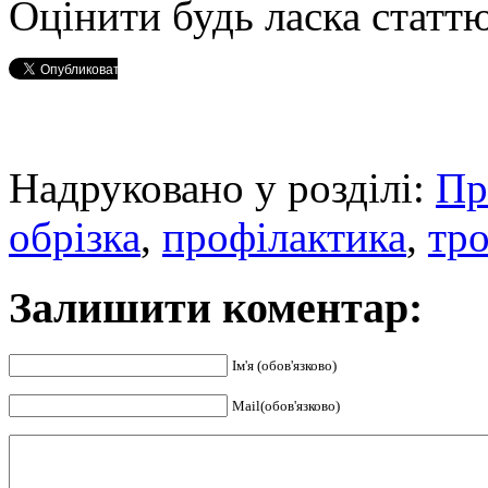
Оцінити будь ласка статтю
Надруковано у розділі:
Пр
обрізка
,
профілактика
,
тр
Залишити коментар:
Ім'я (обов'язково)
Mail(обов'язково)