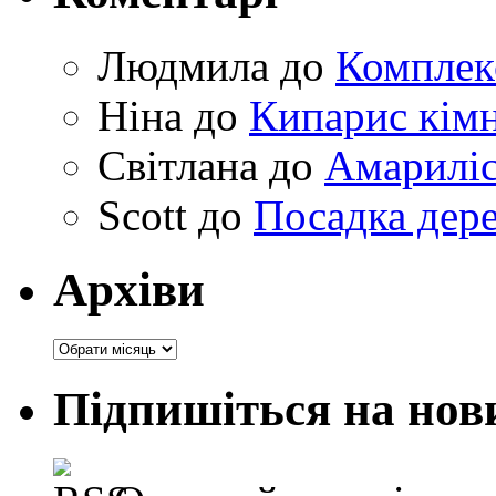
Людмила
до
Комплек
Ніна
до
Кипарис кімн
Світлана
до
Амариліс 
Scott
до
Посадка дере
Архіви
Архіви
Підпишіться на нов