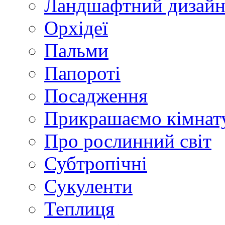
Ландшафтний дизай
Орхідеї
Пальми
Папороті
Посадження
Прикрашаємо кімнат
Про рослинний світ
Субтропічні
Сукуленти
Теплиця