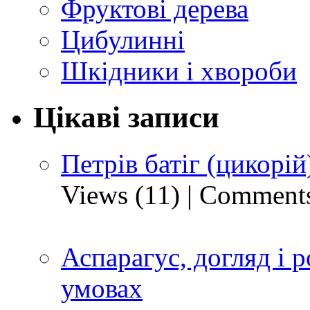
Фруктові дерева
Цибулинні
Шкідники і хвороби
Цікаві записи
Петрів батіг (цикорій
Views (11)
|
Comments
Аспарагус, догляд і
умовах