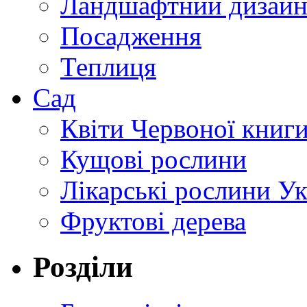
Ландшафтний дизай
Посадження
Теплиця
Сад
Квіти Червоної книг
Кущові рослини
Лікарські рослини У
Фруктові дерева
Розділи