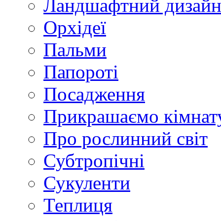
Ландшафтний дизай
Орхідеї
Пальми
Папороті
Посадження
Прикрашаємо кімнат
Про рослинний світ
Субтропічні
Сукуленти
Теплиця