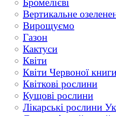
Бромелієві
Вертикальне озелене
Вирощуємо
Газон
Кактуси
Квіти
Квіти Червоної книг
Квіткові рослини
Кущові рослини
Лікарські рослини У