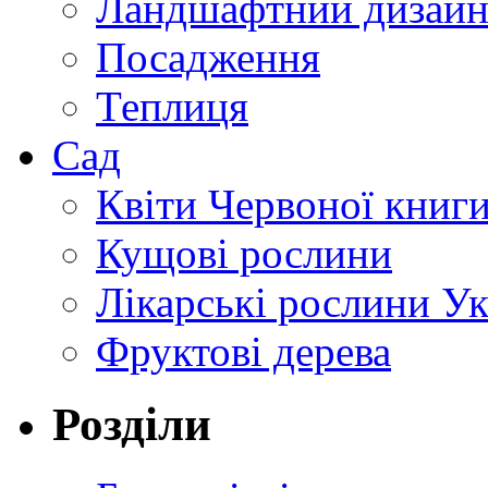
Ландшафтний дизай
Посадження
Теплиця
Сад
Квіти Червоної книг
Кущові рослини
Лікарські рослини У
Фруктові дерева
Розділи