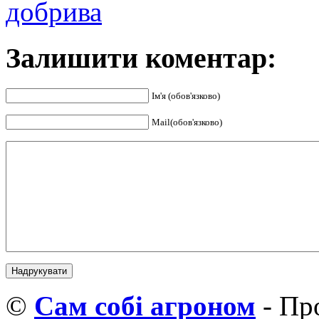
добрива
Залишити коментар:
Ім'я (обов'язково)
Mail(обов'язково)
©
Cам собі агроном
- Про