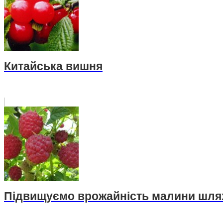
Китайська вишня
Підвищуємо врожайність малини шлях