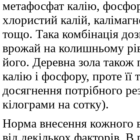
метафосфат калію, фосфо
хлористий калій, калімагне
тощо. Така комбінація доз
врожай на колишньому рів
його. Деревна зола також 
калію і фосфору, проте її 
досягнення потрібного рез
кілограми на сотку).
Норма внесення кожного в
від декількох факторів. В