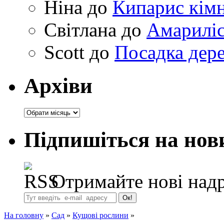
Ніна
до
Кипарис кімн
Світлана
до
Амариліс 
Scott
до
Посадка дере
Архіви
Архіви
Підпишіться на нов
Отримайте нові надр
На головну
»
Сад
»
Кущові рослини
»