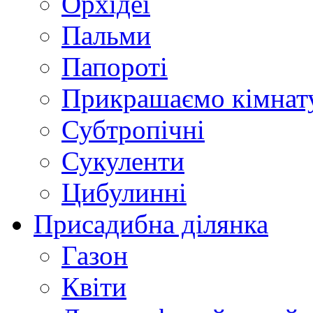
Орхідеї
Пальми
Папороті
Прикрашаємо кімнат
Субтропічні
Сукуленти
Цибулинні
Присадибна ділянка
Газон
Квіти