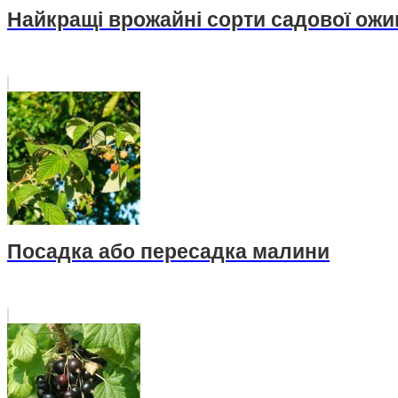
Найкращі врожайні сорти садової ожи
Посадка або пересадка малини