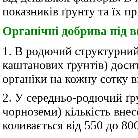
показників ґрунту та їх п
Органічні добрива під 
1. В родючий структурний
каштанових ґрунтів) досит
органіки на кожну сотку 
2. У середньо-родючий ґру
чорноземи) кількість вне
коливається від 550 до 800