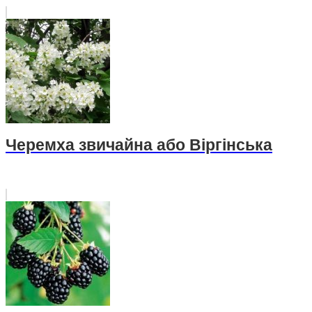
Черемха звичайна або Віргінська