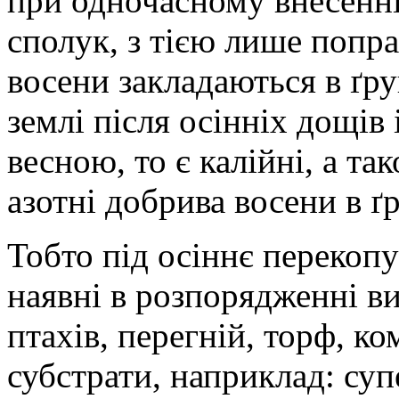
при одночасному внесенні
сполук, з тією лише попр
восени закладаються в ґру
землі після осінніх дощів
весною, то є калійні, а т
азотні добрива восени в ґр
Тобто під осіннє перекопу
наявні в розпорядженні ви
птахів, перегній, торф, к
субстрати, наприклад: су