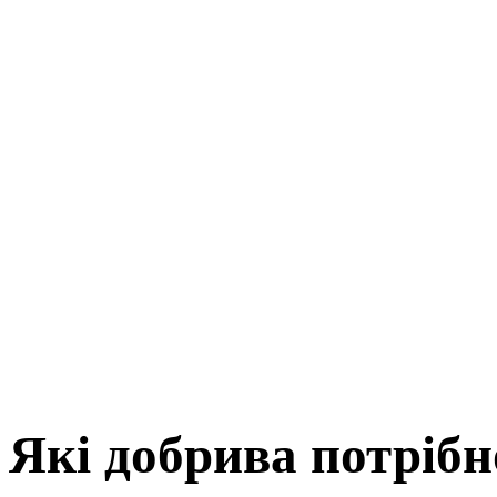
Які добрива потрібн