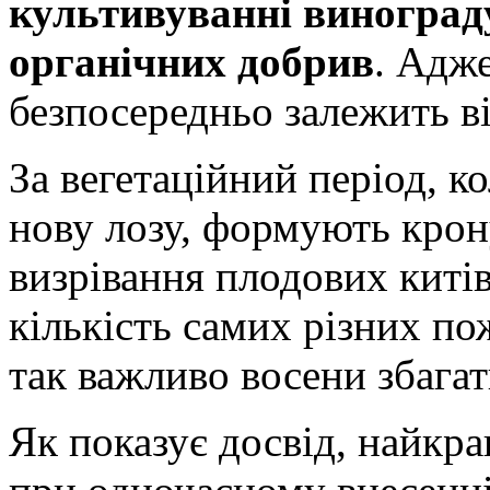
культивуванні винограду
органічних добрив
. Адж
безпосередньо
залежить ві
За вегетаційний період, к
нову лозу, формують крон
визрівання плодових китів
кількість самих різних п
так важливо восени збага
Як показує досвід, найкр