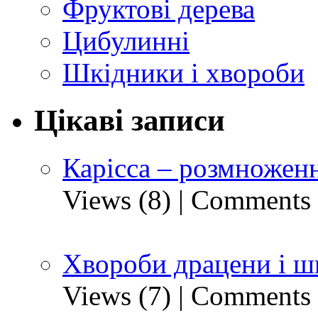
Фруктові дерева
Цибулинні
Шкідники і хвороби
Цікаві записи
Карісса – розмноженн
Views (8)
|
Comments 
Хвороби драцени і ш
Views (7)
|
Comments 