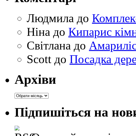
Людмила
до
Комплек
Ніна
до
Кипарис кімн
Світлана
до
Амариліс 
Scott
до
Посадка дере
Архіви
Архіви
Підпишіться на нов