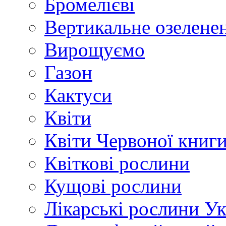
Бромелієві
Вертикальне озелене
Вирощуємо
Газон
Кактуси
Квіти
Квіти Червоної книг
Квіткові рослини
Кущові рослини
Лікарські рослини У