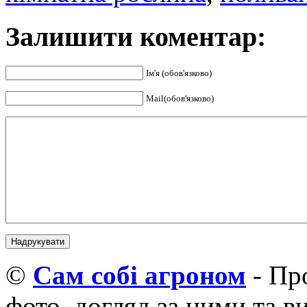
Залишити коментар:
Ім'я (обов'язково)
Mail(обов'язково)
©
Cам собі агроном
- Про
фото, догляд за ними та 