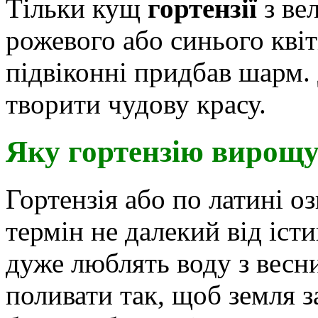
Тільки кущ
гортензії
з ве
рожевого або синього квіті
підвіконні придбав шарм.
творити чудову красу.
Яку гортензію вирощ
Гортензія або по латині о
термін не далекий від істи
дуже люблять воду з весни
поливати так, щоб земля з