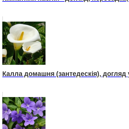
Калла домашня (зантедескія), догляд у