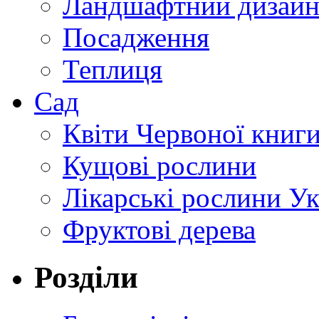
Ландшафтний дизай
Посадження
Теплиця
Сад
Квіти Червоної книг
Кущові рослини
Лікарські рослини У
Фруктові дерева
Розділи