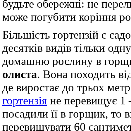
будьте обережні: не перел
може погубити коріння ро
Більшість гортензій є са
десятків видів тільки одн
домашню рослину в горщ
олиста
. Вона походить від
де виростає до трьох мет
гортензія
не перевищує 1 –
посадили її в горщик, то 
перевищувати 60 сантимет