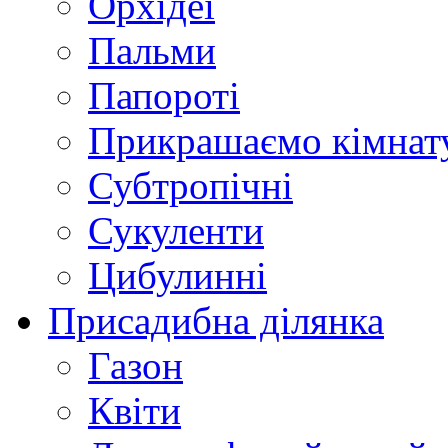
Орхідеї
Пальми
Папороті
Прикрашаємо кімнат
Субтропічні
Сукуленти
Цибулинні
Присадибна ділянка
Газон
Квіти