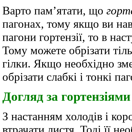
Варто пам’ятати, що
горт
пагонах, тому якщо ви нав
пагони гортензії, то в нас
Тому можете обрізати тіль
гілки. Якщо необхідно зм
обрізати слабкі і тонкі п
Догляд за гортензіями
З настанням холодів і кор
втрачати листя. Тоді її н