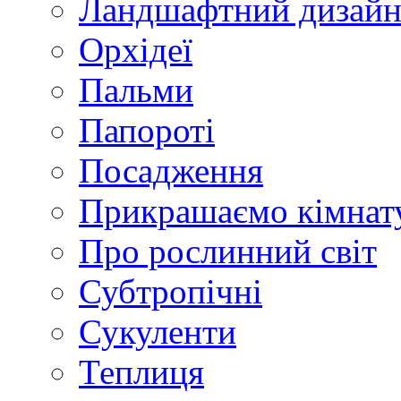
Ландшафтний дизай
Орхідеї
Пальми
Папороті
Посадження
Прикрашаємо кімнат
Про рослинний світ
Субтропічні
Сукуленти
Теплиця