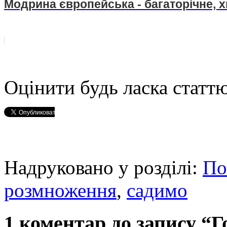
Модрина європейська - багаторічне, 
Оцінити будь ласка статтю
Надруковано у розділі:
По
розмноження
,
садимо
1 коментар до запису “Го