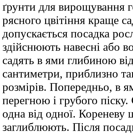
ґрунти для вирощування го
рясного цвітіння краще са
допускається посадка росл
здійснюють навесні або во
садять в ями глибиною від
сантиметри, приблизно т
розмірів. Попередньо, в я
перегною і грубого піску. 
одна від одної. Кореневу 
заглиблюють. Після посад