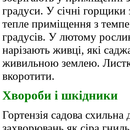
градуси. У січні горщики
тепле приміщення з темпе
градусів. У лютому рослин
нарізають живці, які сад
живильною землею. Листк
вкоротити.
Хвороби і шкідники
Гортензія садова схильна 
захворювань як сіра гниль