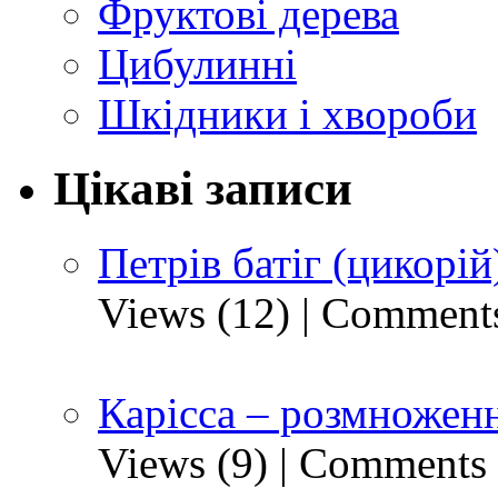
Фруктові дерева
Цибулинні
Шкідники і хвороби
Цікаві записи
Петрів батіг (цикорій
Views (12)
|
Comments
Карісса – розмноженн
Views (9)
|
Comments 