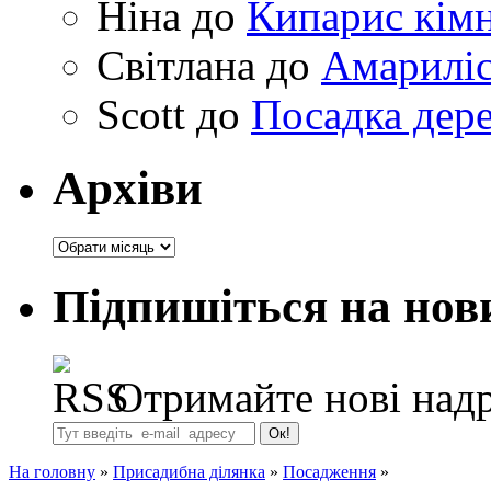
Ніна
до
Кипарис кімн
Світлана
до
Амариліс 
Scott
до
Посадка дере
Архіви
Архіви
Підпишіться на нов
Отримайте нові надр
На головну
»
Присадибна ділянка
»
Посадження
»