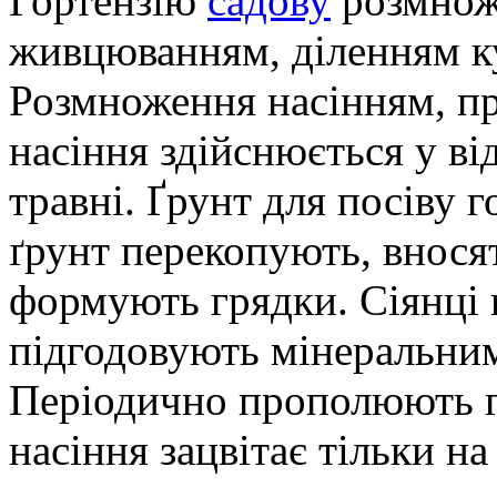
Гортензію
садову
розмнож
живцюванням, діленням к
Розмноження насінням, пр
насіння здійснюється у ві
травні. Ґрунт для посіву 
ґрунт перекопують, вносят
формують грядки. Сіянці 
підгодовують мінеральни
Періодично прополюють г
насіння зацвітає тільки на 