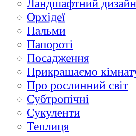
Ландшафтний дизай
Орхідеї
Пальми
Папороті
Посадження
Прикрашаємо кімнат
Про рослинний світ
Субтропічні
Сукуленти
Теплиця