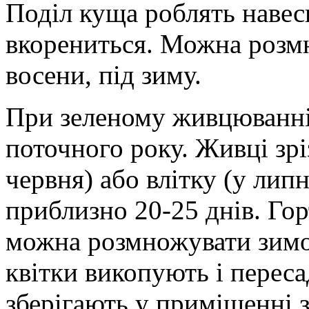
Поділ куща роблять навесні
вкорениться. Можна розм
восени, під зиму.
При зеленому живцюванні,
поточного року. Живці зрі
червня) або влітку (у лип
приблизно 20-25 днів. Го
можна розмножувати зим
квітки викопують і пере
зберігають у приміщенні 