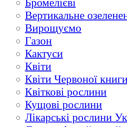
Бромелієві
Вертикальне озелене
Вирощуємо
Газон
Кактуси
Квіти
Квіти Червоної книг
Квіткові рослини
Кущові рослини
Лікарські рослини У