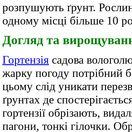
розпушують ґрунт. Рослин
одному місці більше 10 ро
Догляд та вирощуванн
Гортензія
садова вологолю
жарку погоду потрібний 
цьому слід уникати перезв
ґрунтах де спостерігаєтьс
гортензії обрізають, вида
пагони, тонкі гілочки. Об