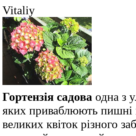
Vitaliy
Гортензія садова
одна з у
яких приваблюють пишні 
великих квіток різного за