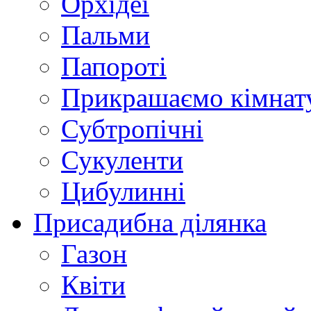
Орхідеї
Пальми
Папороті
Прикрашаємо кімнат
Субтропічні
Сукуленти
Цибулинні
Присадибна ділянка
Газон
Квіти