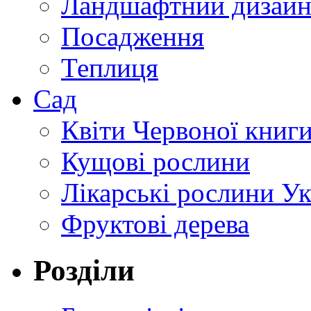
Ландшафтний дизай
Посадження
Теплиця
Сад
Квіти Червоної книг
Кущові рослини
Лікарські рослини У
Фруктові дерева
Розділи