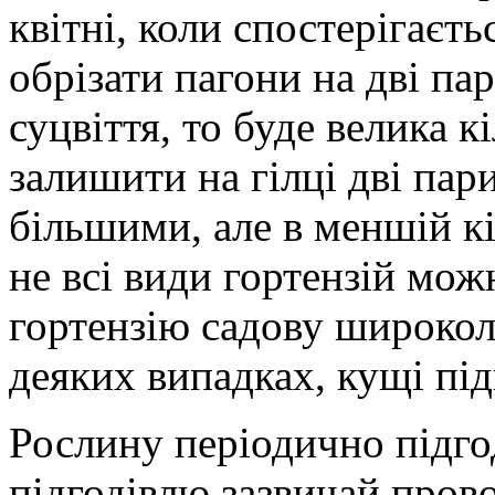
квітні, коли спостерігаєт
обрізати пагони на дві па
суцвіття, то буде велика к
залишити на гілці дві пар
більшими, але в меншій кі
не всі види гортензій мож
гортензію садову широколи
деяких випадках, кущі під
Рослину періодично підг
підгодівлю зазвичай прово