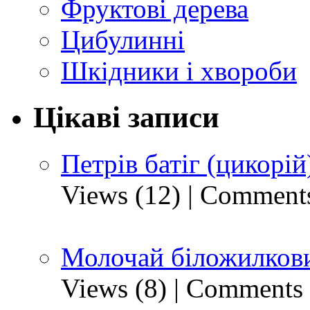
Фруктові дерева
Цибулинні
Шкідники і хвороби
Цікаві записи
Петрів батіг (цикорій
Views (12)
|
Comments
Молочай біложилкови
Views (8)
|
Comments 