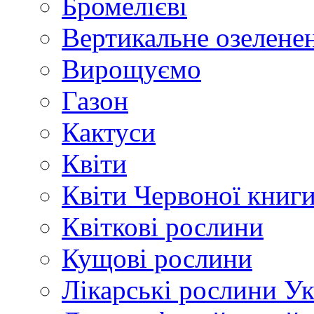
Бромелієві
Вертикальне озелене
Вирощуємо
Газон
Кактуси
Квіти
Квіти Червоної книг
Квіткові рослини
Кущові рослини
Лікарські рослини У