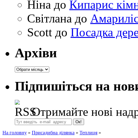
Ніна
до
Кипарис кімн
Світлана
до
Амариліс 
Scott
до
Посадка дере
Архіви
Архіви
Підпишіться на нов
Отримайте нові надр
На головну
»
Присадибна ділянка
»
Теплиця
»