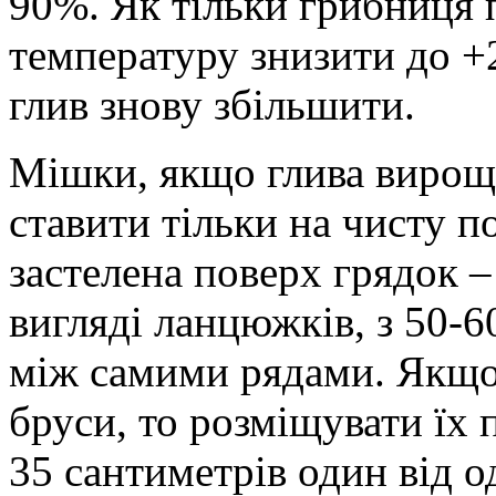
90%. Як тільки грибниця 
температуру знизити до +2
глив знову збільшити.
Мішки, якщо глива вирощу
ставити тільки на чисту п
застелена поверх грядок –
вигляді ланцюжків, з 50-
між самими рядами. Якщо
бруси, то розміщувати їх п
35 сантиметрів один від о