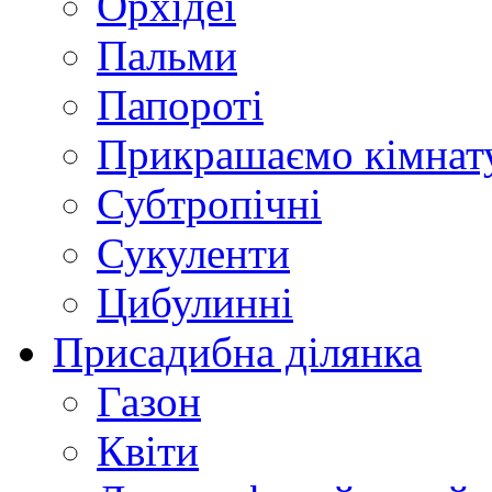
Орхідеї
Пальми
Папороті
Прикрашаємо кімнат
Субтропічні
Сукуленти
Цибулинні
Присадибна ділянка
Газон
Квіти