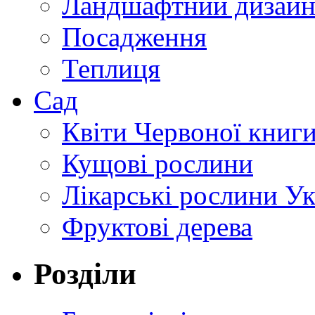
Ландшафтний дизай
Посадження
Теплиця
Сад
Квіти Червоної книг
Кущові рослини
Лікарські рослини У
Фруктові дерева
Розділи