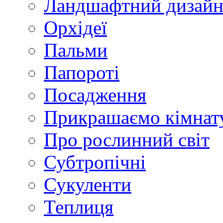
Ландшафтний дизай
Орхідеї
Пальми
Папороті
Посадження
Прикрашаємо кімнат
Про рослинний світ
Субтропічні
Сукуленти
Теплиця