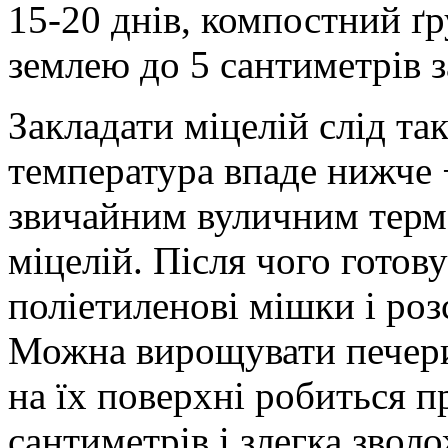
15-20 днів, компостний ґ
землею до 5 сантиметрів 
Закладати міцелій слід так
температура впаде нижче 
звичайним вуличним термо
міцелій. Після чого готов
поліетиленові мішки і розс
Можна вирощувати печериц
на їх поверхні робиться п
сантиметрів і злегка звол