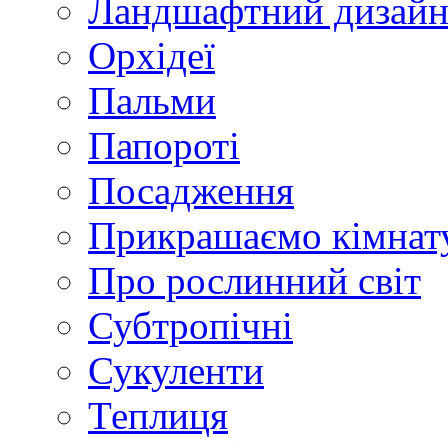
Ландшафтний дизай
Орхідеї
Пальми
Папороті
Посадження
Прикрашаємо кімнат
Про рослинний світ
Субтропічні
Сукуленти
Теплиця