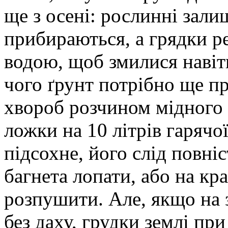
ще з осені: рослинні зал
прибираються, а грядки р
водою, щоб змилися навіт
чого ґрунт потрібно ще пр
хвороб розчином мідного 
ложки на 10 літрів гарячої
підсохне, його слід повні
багнета лопати, або на кр
розпушити. Але, якщо на 
без даху, грудки землі пр