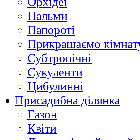
Орхідеї
Пальми
Папороті
Прикрашаємо кімнат
Субтропічні
Сукуленти
Цибулинні
Присадибна ділянка
Газон
Квіти