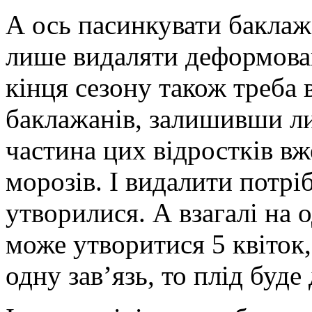
А ось пасинкувати баклаж
лише видаляти деформован
кінця сезону також треба
баклажанів, залишивши ли
частина цих відростків вж
морозів. І видалити потрі
утворилися. А взагалі на 
може утворитися 5 квіток
одну зав’язь, то плід буд