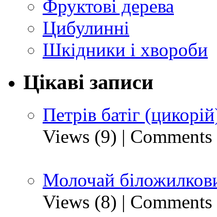
Фруктові дерева
Цибулинні
Шкідники і хвороби
Цікаві записи
Петрів батіг (цикорій
Views (9)
|
Comments 
Молочай біложилкови
Views (8)
|
Comments 