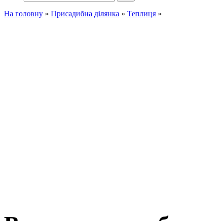
На головну
»
Присадибна ділянка
»
Теплиця
»