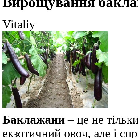
Вирощування баклаж
Vitaliy
Баклажани
– це не тільк
екзотичний овоч, але і спр