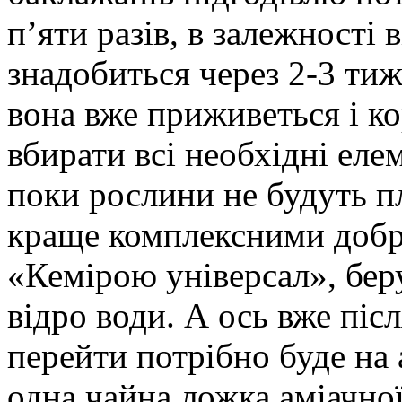
п’яти разів, в залежності 
знадобиться через 2-3 тиж
вона вже приживеться і к
вбирати всі необхідні еле
поки рослини не будуть п
краще комплексними добр
«Кемірою універсал», беру
відро води. А ось вже піс
перейти потрібно буде на
одна чайна ложка аміачної