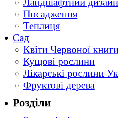
Ландшафтний дизай
Посадження
Теплиця
Сад
Квіти Червоної книг
Кущові рослини
Лікарські рослини У
Фруктові дерева
Розділи