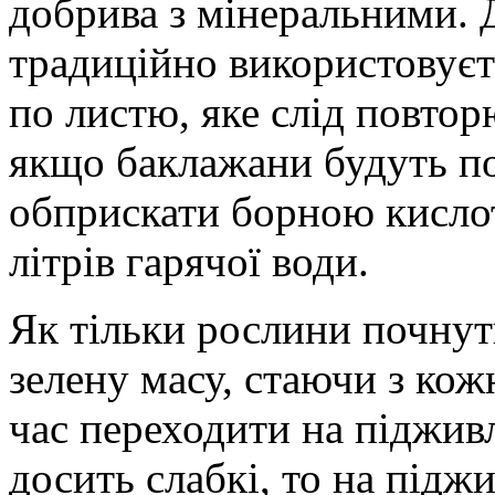
добрива з мінеральними.
традиційно використовуєт
по листю, яке слід повтор
якщо баклажани будуть по
обприскати борною кислот
літрів гарячої води.
Як тільки рослини почнут
зелену масу, стаючи з ко
час переходити на підживл
досить слабкі, то на підж