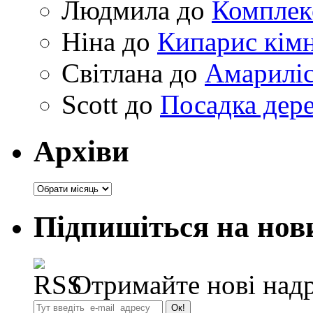
Людмила
до
Комплек
Ніна
до
Кипарис кімн
Світлана
до
Амариліс 
Scott
до
Посадка дере
Архіви
Архіви
Підпишіться на нов
Отримайте нові надр