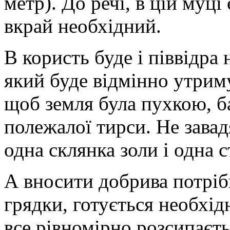
метр). До речі, в цій муці
вкрай необхідний.
В користь буде і піввідра
який буде відмінно утриму
щоб земля була пухкою, б
полежалої тирси. Не завад
одна склянка золи і одна 
А вносити добрива потріб
грядки, готується необхідн
все рівномірно розсипаєть