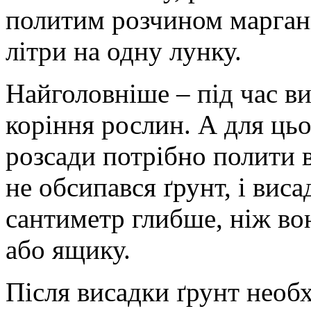
политим розчином марган
літри на одну лунку.
Найголовніше – під час в
коріння рослин. А для цьо
розсади потрібно полити в
не обсипався ґрунт, і вис
сантиметр глибше, ніж во
або ящику.
Після висадки ґрунт необ