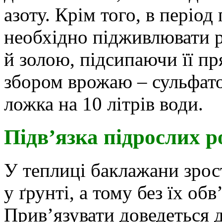
азоту. Крім того, в пері
необхідно підживлювати 
й золою, підсипаючи її пр
збором врожаю – сульфато
ложка на 10 літрів води.
Підв’язка підрослих 
У теплиці баклажани зрост
у ґрунті, а тому без їх об
Прив’язувати доведеться 