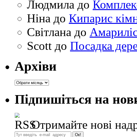
Людмила
до
Комплек
Ніна
до
Кипарис кімн
Світлана
до
Амариліс 
Scott
до
Посадка дере
Архіви
Архіви
Підпишіться на нов
Отримайте нові надр