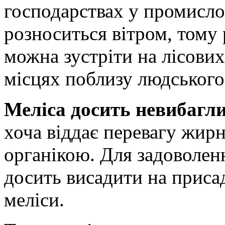
господарствах у промисло
розноситься вітром, тому 
можна зустріти на лісових
місцях поблизу людського
Меліса досить невибагл
хоча віддає перевагу жир
органікою. Для задоволенн
досить висадити на присад
меліси.