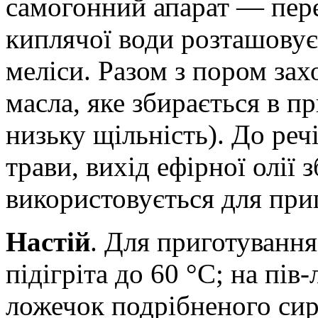
самогонний апарат — пере
киплячої води розташовує
меліси. Разом з пором за
масла, яке збирається в п
низьку щільність). До реч
трави, вихід ефірної олії 
використовується для приг
Настій
. Для приготування
підігріта до 60 °C; на пів
ложечок подрібненого си