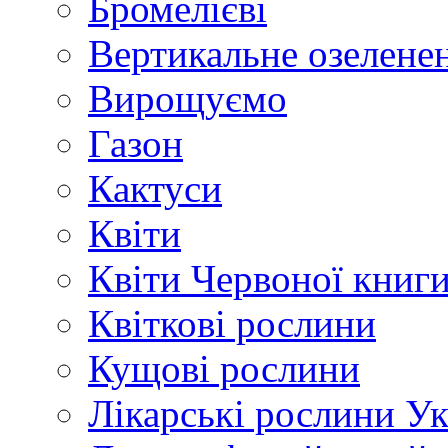
Бромелієві
Вертикальне озелене
Вирощуємо
Газон
Кактуси
Квіти
Квіти Червоної книг
Квіткові рослини
Кущові рослини
Лікарські рослини У