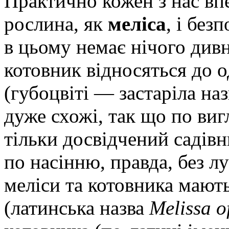
Практично кожен з нас вп
рослина, як
меліса
, і без
в цьому немає нічого дивн
котовник відносяться до 
(губоцвіті — застаріла наз
дуже схожі, так що по виг
тільки досвідчений садів
по насінню, правда, без л
меліси та котовника мають
(латинська назва
Melissa of