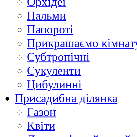
Орхідеї
Пальми
Папороті
Прикрашаємо кімнат
Субтропічні
Сукуленти
Цибулинні
Присадибна ділянка
Газон
Квіти