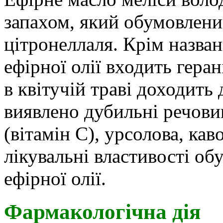
запахом, який обумовлени
цітронеллаля. Крім назван
ефірної олії входить геран
в квітучій траві доходить 
виявлено дубильні речови
(вітамін C), урсолова, кав
лікувальні властивості об
ефірної олії.
Фармакологічна дія