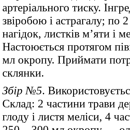
артеріального тиску. Інгр
звіробою і астрагалу; по 
нагідок, листків м’яти і м
Настоюється протягом пів
мл окропу. Приймати потр
склянки.
Збір №5
. Використовується
Склад: 2 частини трави де
глоду і листя меліси, 4 ч
250 – 300 мл окропу — од