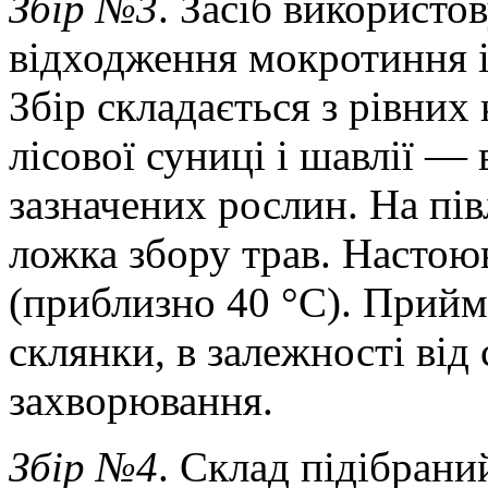
Збір №3
. Засіб використо
відходження мокротиння і
Збір складається з рівних 
лісової суниці і шавлії —
зазначених рослин. На пі
ложка збору трав. Настою
(приблизно 40 °C). Прийма
склянки, в залежності від 
захворювання.
Збір №4
. Склад підібран