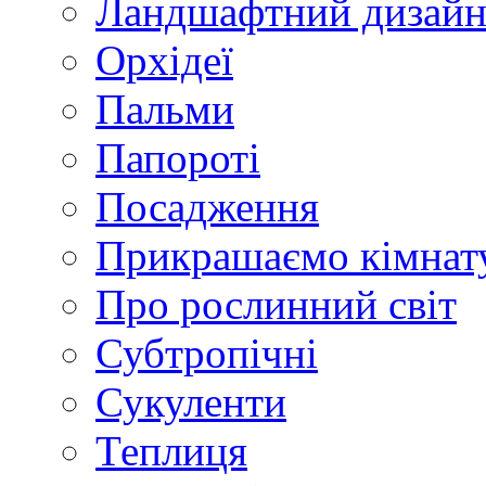
Ландшафтний дизай
Орхідеї
Пальми
Папороті
Посадження
Прикрашаємо кімнат
Про рослинний світ
Субтропічні
Сукуленти
Теплиця