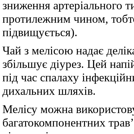
зниження артеріального ти
протилежним чином, тобто
підвищується).
Чай з мелісою надає делік
збільшує діурез. Цей нап
під час спалаху інфекцій
дихальних шляхів.
Мелісу можна використову
багатокомпонентних трав’