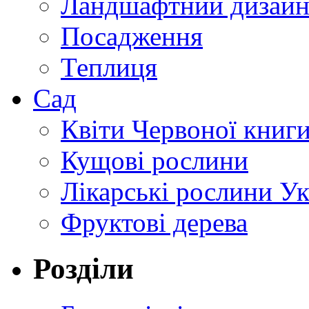
Ландшафтний дизай
Посадження
Теплиця
Сад
Квіти Червоної книг
Кущові рослини
Лікарські рослини У
Фруктові дерева
Розділи